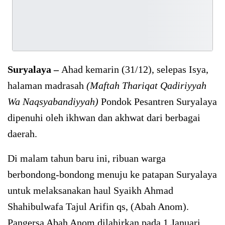
Suryalaya –
Ahad kemarin (31/12), selepas Isya,
halaman madrasah
(Maftah Thariqat Qadiriyyah
Wa Naqsyabandiyyah)
Pondok Pesantren Suryalaya
dipenuhi oleh ikhwan dan akhwat dari berbagai
daerah.
Di malam tahun baru ini, ribuan warga
berbondong-bondong menuju ke patapan Suryalaya
untuk melaksanakan haul Syaikh Ahmad
Shahibulwafa Tajul Arifin qs, (Abah Anom).
Pangersa Abah Anom dilahirkan pada 1 Januari