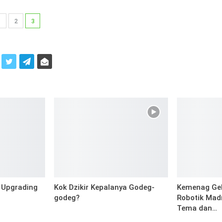
1
2
3
i
 Upgrading
Kok Dzikir Kepalanya Godeg-
Kemenag Gel
godeg?
Robotik Madr
Tema dan…