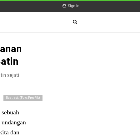
Sign In
banan
atin
in sejati
Ilustrasi. (Foto: FreePik)
n sebuah
h undangan
kita dan