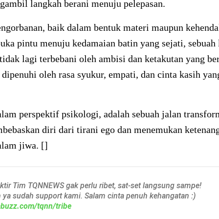
gambil langkah berani menuju pelepasan.
engorbanan, baik dalam bentuk materi maupun kehendak
ka pintu menuju kedamaian batin yang sejati, sebuah 
tidak lagi terbebani oleh ambisi dan ketakutan yang be
dipenuhi oleh rasa syukur, empati, dan cinta kasih yan
lam perspektif psikologi, adalah sebuah jalan transfor
bebaskan diri dari tirani ego dan menemukan ketenan
alam jiwa. []
aktir Tim TQNNEWS gak perlu ribet, sat-set langsung sampe!
h ya sudah support kami. Salam cinta penuh kehangatan :)
iabuzz.com/tqnn/tribe