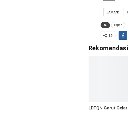
LAMAN:
kajian
19
Rekomendas
LDTQN Garut Gelar