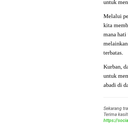
untuk men
Melalui p
kita membu
mana hati 
melainkan 
terbatas.
Kurban, da
untuk mem
abadi di d
Sekarang tr
Terima kasi
https://soc
______