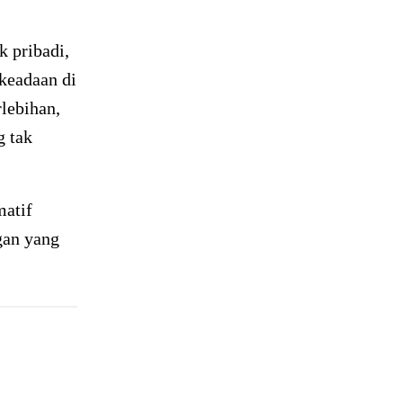
 pribadi,
keadaan di
rlebihan,
g tak
matif
gan yang