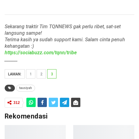
Sekarang traktir Tim TQNNEWS gak perlu ribet, sat-set
langsung sampe!
Terima kasih ya sudah support kami. Salam cinta penuh
kehangatan :)
https://sociabuzz.com/tqnn/tribe
______
LAMAN:
1
2
3
tausiyah
312
Rekomendasi