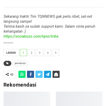
Sekarang traktir Tim TQNNEWS gak perlu ribet, sat-set
langsung sampe!
Terima kasih ya sudah support kami. Salam cinta penuh
kehangatan :)
https://sociabuzz.com/tqnn/tribe
______
LAMAN:
1
2
3
4
5
pemikiran
42
Rekomendasi