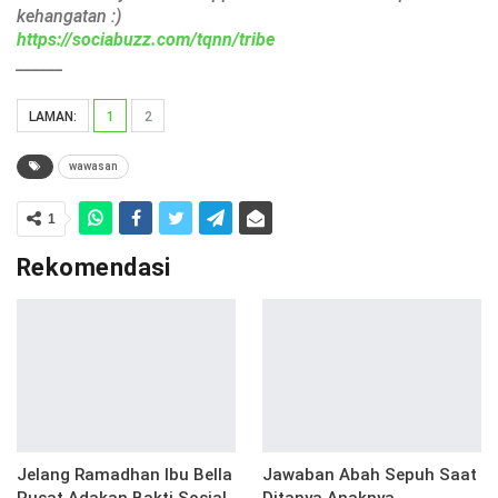
kehangatan :)
https://sociabuzz.com/tqnn/tribe
______
LAMAN:
1
2
wawasan
1
Rekomendasi
Jelang Ramadhan Ibu Bella
Jawaban Abah Sepuh Saat
Pusat Adakan Bakti Sosial
Ditanya Anaknya