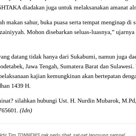
HTAKA diadakan juga untuk melaksanakan amanat a
ah makan sahur, buka puasa serta tempat menginap di 
zainiyyah. Mohon disebarkan seluas-luasnya,” ujarnya
ang datang tidak hanya dari Sukabumi, namun juga dae
bodetabek, Jawa Tengah, Sumatera Barat dan Sulawesi.
 pelaksanaan kajian kemungkinan akan bertepatan deng
han 1439 H.
inat? silahkan hubungi Ust. H. Nurdin Mubarok, M.Pd
765601.
(Idn)
aktir Tim TQNNEWS gak perlu ribet, sat-set langsung sampe!