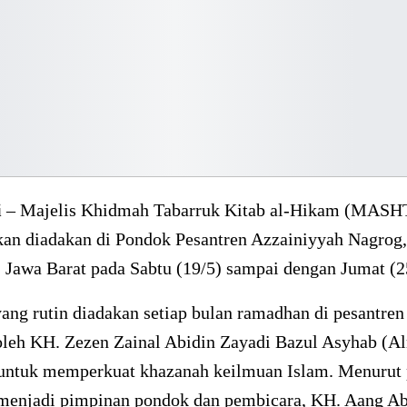
i
– Majelis Khidmah Tabarruk Kitab al-Hikam (MAS
kan diadakan di Pondok Pesantren Azzainiyyah Nagrog,
 Jawa Barat pada Sabtu (19/5) sampai dengan Jumat (2
ang rutin diadakan setiap bulan ramadhan di pesantren
 oleh KH. Zezen Zainal Abidin Zayadi Bazul Asyhab (A
 untuk memperkuat khazanah keilmuan Islam. Menurut 
 menjadi pimpinan pondok dan pembicara, KH. Aang Ab