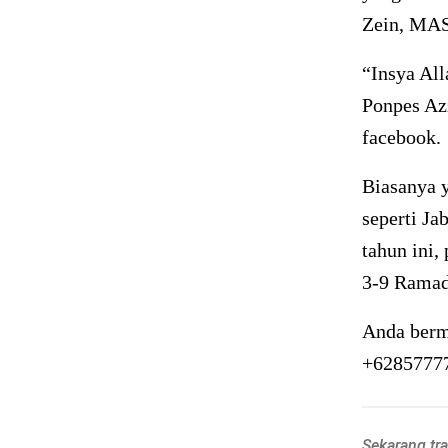
Zein, MAS
“Insya All
Ponpes Az
facebook.
Biasanya y
seperti Ja
tahun ini,
3-9 Ramad
Anda berm
+6285777
Sekarang tr