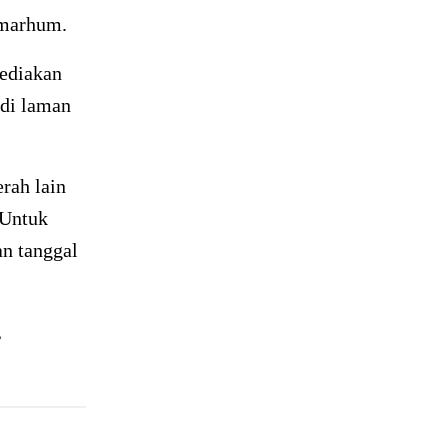
lmarhum.
sediakan
 di laman
rah lain
 Untuk
an tanggal
,