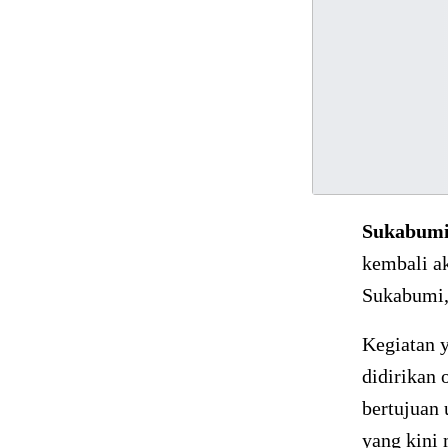
Sukabum
kembali a
Sukabumi,
Kegiatan y
didirikan
bertujuan
yang kini