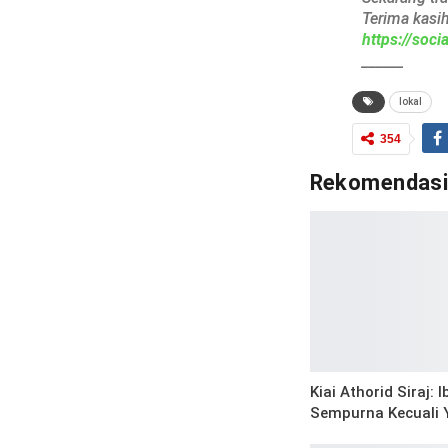
Terima kasi
https://soc
______
lokal
354
Rekomendas
Kiai Athorid Siraj: 
Sempurna Kecuali 