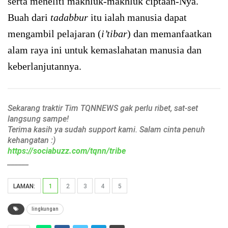
serta meneliti makhluk-makhluk ciptaan-Nya.
Buah dari
tadabbur
itu ialah manusia dapat
mengambil pelajaran (
i’tibar
) dan memanfaatkan
alam raya ini untuk kemaslahatan manusia dan
keberlanjutannya.
Sekarang traktir Tim TQNNEWS gak perlu ribet, sat-set
langsung sampe!
Terima kasih ya sudah support kami. Salam cinta penuh
kehangatan :)
https://sociabuzz.com/tqnn/tribe
______
LAMAN:
1
2
3
4
5
lingkungan