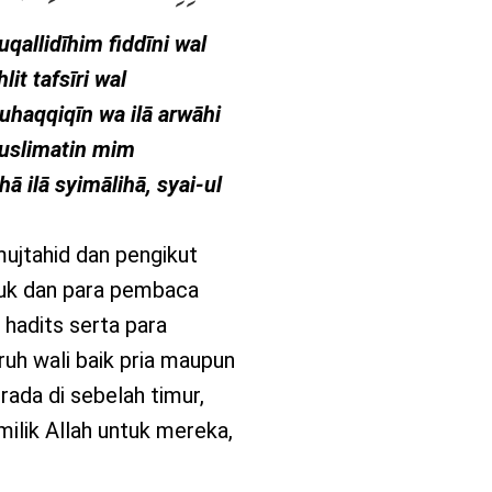
allidīhim fiddīni wal
it tafsīri wal
uhaqqiqīn wa ilā arwāhi
muslimatin mim
ā ilā syimālihā, syai-ul
ujtahid dan pengikut
uk dan para pembaca
i hadits serta para
uh wali baik pria maupun
ada di sebelah timur,
milik Allah untuk mereka,