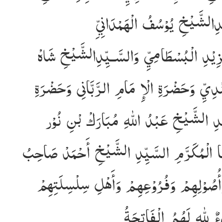
ِالشَّيْخِ يُوْسُفُ الْهَمْدَانِيِّ
زِيْدِ الْبُسْطَامِيِّ وَالسَّـيِّدِالشَّيْخِ شَاهْ
ْدِيِّ وَحَضْرَةِ الْإِ مَامِ الرَّبَّانِى وَحَضْرَةِ
ِدِ الشَّيْخِ عَبْدُ اللّٰهِ مُبَارَكْ بْنِ نُوْر
ا الْمُكَرَّمِ السَّيِّدِ الشَّيْخِ أَحْمَدْ صَاحِبُ
أُصُوْلِهِمْ وَفُرُوْعِهِمْ وَأَهْلِ سِلْسِلَتِهِمْ
 لِلّٰهِ لَهُمُ الْفَاتِحَةُ