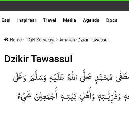
Esai
Inspirasi
Travel
Media
Agenda
Docs
Home
TQN Suryalaya
Amaliah
Dzikir Tawassul
Dzikir Tawassul
ْطَفٰى مُحَمَّدٍ صَلَّى اللّٰهُ عَلَيْهِ وَسَلَّمَ وَعَلٰى
ِهٖ وَذُرِّيّٰـتِهٖ وَأَهْلِ بَيْتِـهٖ أَجْمَعِيْنَ شَيْءٌ