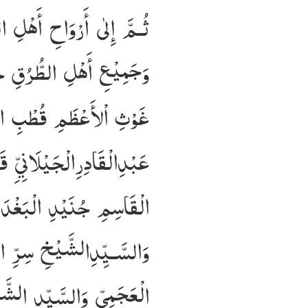
ثُـمَّ إِلٰى أَرْوَاحِ أَهْلِ الس
وَجَمِيْعِ أَهْلِ الطُّرُقِ خُ
غَوْثِ اْلأَعْظَمِ قُطْبِ الْ
عَبْدِالْقَادِرِالْجَيْلَانِيِّ ق
الْقَاسِمِ جُنَيْدِ الْبَغْدَا
وَالسَّـيِّدِالشَّيْخِ سِرِّ ا
الْعَجَمِيِّ وَالسَّيِّدِ الش