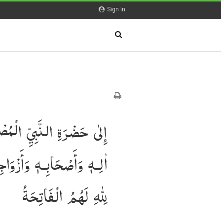
Sign In
إِلٰى حَضْرَةِ النَّبِيِّ الْمُص
اٰلِـهٖ وَأَصْحَابِـهٖ وَأَزْوَاج
لِلّٰهِ لَهُمُ الْفَاتِحَةُ