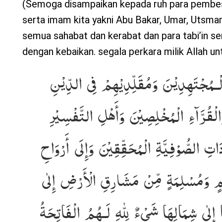
(Semoga disampaikan kepada ruh para pembes
serta imam kita yakni Abu Bakar, Umar, Utsma
semua sahabat dan kerabat dan para tabi’in ser
dengan kebaikan. segala perkara milik Allah un
 الْـمُجْتَهِدِيْنَ وَمُقَلِّدِيْهِمْ فِى الدِّيْنِ
الْقُرَّآءِ الْمُخْلِصِيْنَ وَأَهْلِ التَّفْسِيْرِ
َاتِ الصُّوْفِيَّةِ الْمُحَقِّقِيْنَ وَإِلَى أَرْوَاحِ
ْلِمٍ وَمُسْلِمَةٍ مِّنْ مَشَارِقِ الْأَرْضِ إِلٰى
 إِلٰى شِمَالِهَا شَيْءٌ لِلّٰهِ لَـهُمُ الْفَاتِحَةُ