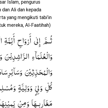
ar Islam, pengurus
n dan Ali dan kepada
ta yang mengikuti tabi’in
tuk mereka, Al-Faatihah)
ثُـمَّ إِلٰى أَرْوَاحِ أَئِمَّةِ
وَالْعُلَمَآءِ الرَّاشِدِيْنَ وَ
وَالْمُحَدِّثِيْنَ وَسَآئِرِسَاد
كُلِّ وَلِيٍّ وَوَلِيَّةٍ وَمُس
مَغَارِبِـهَا وَمِنْ يَمِيْنِهَا