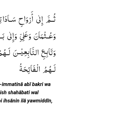
ثُـمَّ إِلٰى أَرْوَاحِ سَـادَاتِنَ
وَعُـثْمَانَ وَعَلِىِّ وَإِلٰى بَ
وَتَابِعِ التَّابِعِيْـنَ لَـهُ
لَـهُمُ الْفَاتِحَةُ
-immatinā abī bakri wa
tish shahābati wal
bi ihsānin ilā yawmiddīn,