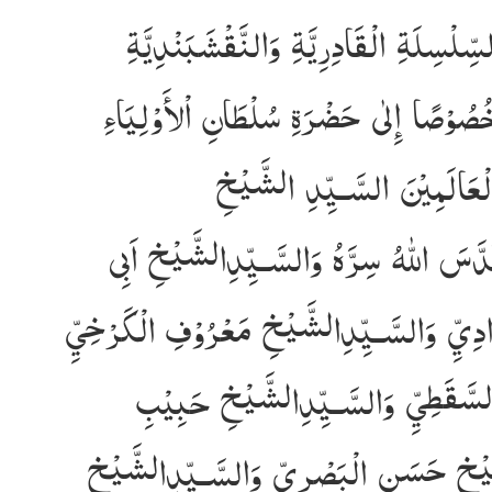
ِّلْسِلَةِ الْقَادِرِيَّةِ وَالنَّقْشَبَنْدِيَّةِ
صُوْصًا إِلٰى حَضْرَةِ سُلْطَانِ اْلأَوْلِيَاءِ
عَالَمِيْنَ السَّـيِّدِ الشَّيْخِ
َدَّسَ اللّٰهُ سِرَّهُ وَالسَّـيِّدِالشَّيْخِ اَبِى
دِيِّ وَالسَّـيِّدِالشَّيْخِ مَعْرُوْفِ الْكَرْخِيِّ
لسَّقَطِيِّ وَالسَّـيِّدِالشَّيْخِ حَبِيْبِ
َّيْخِ حَسَنِ الْبَصْرِيِّ وَالسَّـيِّدِالشَّيْخِ