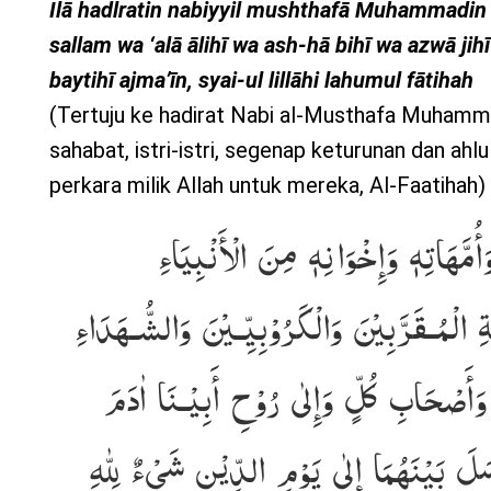
Ilā hadlratin nabiyyil mushthafā Muhammadin s
sallam wa ‘alā ālihī wa ash-hā bihī wa azwā jihī
baytihī ajma’īn, syai-ul lillāhi lahumul fātihah
(Tertuju ke hadirat Nabi al-Musthafa Muhamma
sahabat, istri-istri, segenap keturunan dan ahlu
perkara milik Allah untuk mereka, Al-Faatihah)
َأُمَّهَاتِهٖ وَإِخْوَانِهٖ مِنَ الْأَنْبِيَاءِ
ِ الْمُـقَرَّبِيْنَ وَالْكَرُوْبِيِّـيْنَ وَالشُّـهَدَاءِ
وَأَصْحَابِ كُلٍّ وَإِلٰى رُوْحِ أَبِيْـنَا اٰدَمَ
سَلَ بَيْنَهُمَا إِلٰى يَوْمِ الدِّيْنِ شَيْءٌ لِلّٰهِ