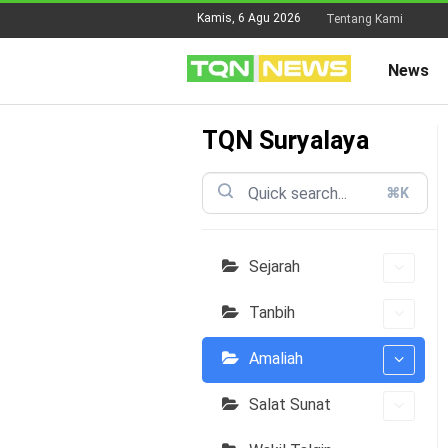
Kamis, 6 Agu 2026
Tentang Kami
News
TQN Suryalaya
⌘K
Sejarah
Tanbih
Amaliah
Salat Sunat