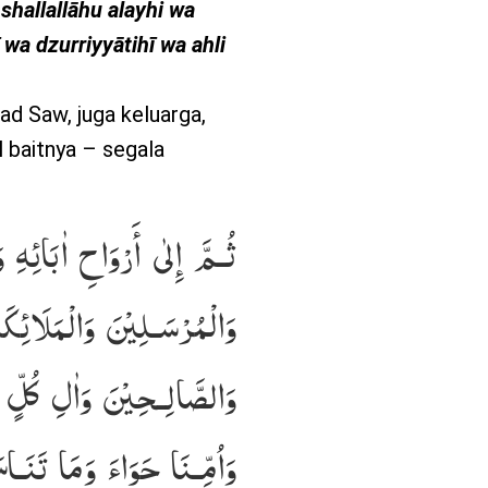
hallallāhu alayhi wa
 wa dzurriyyātihī wa ahli
d Saw, juga keluarga,
l baitnya – segala
ثُـمَّ إِلٰى أَرْوَاحِ اٰبَائِهِ و
وَالْمُرْسَـلِيْنَ وَالْمَلَائِكَة
وَالصَّالِـحِيْنَ وَاٰلِ كُلٍّ 
وَاُمِّـنَا حَوَاءَ وَمَا تَنَـا