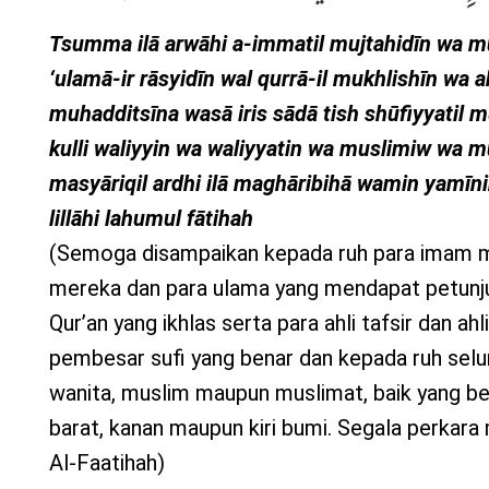
Tsumma ilā arwāhi a-immatil mujtahidīn wa muq
‘ulamā-ir rāsyidīn wal qurrā-il mukhlishīn wa ahl
muhadditsīna wasā iris sādā tish shūfiyyatil m
kulli waliyyin wa waliyyatin wa muslimiw wa 
masyāriqil ardhi ilā maghāribihā wamin yamīnih
lillāhi lahumul fātihah
(Semoga disampaikan kepada ruh para imam m
mereka dan para ulama yang mendapat petunj
Qur’an yang ikhlas serta para ahli tafsir dan ahl
pembesar sufi yang benar dan kepada ruh selur
wanita, muslim maupun muslimat, baik yang ber
barat, kanan maupun kiri bumi. Segala perkara 
Al-Faatihah)