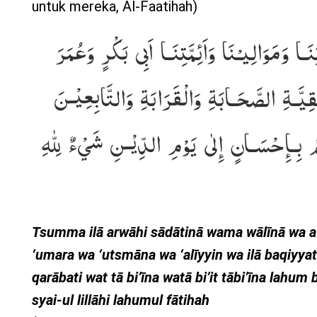
untuk mereka, Al-Faatihah)
ـا وَمَوَالِيـْنَا وَاَئِمَّتِنَـا اَبِى بَكْرٍ وَعُمَرَ
ـقِيَّـةِ الصَّحَـابَةِ وَالْقَرَابَةِ وَالتَّابِعِيْـنَ
مْ بِـإِحْسَـانٍ إِلٰى يَوْمِ الدِّيْـنِ شَيْءٌ لِلّٰهِ
Tsumma ilā arwāhi sādātinā wama wālīnā wa a
‘umara wa ‘utsmāna wa ‘alīyyin wa ilā baqiyya
qarābati wat tā bi’īna watā bi’it tābi’īna lahum 
syai-ul lillāhi lahumul fātihah