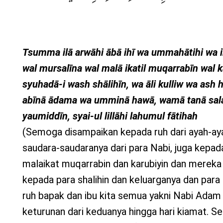
Tsumma ilā arwāhi ābā ihī wa ummahātihi wa i
wal mursalīna wal malā ikatil muqarrabīn wal 
syuhadā-i wash shālihīn, wa āli kulliw wa ash hā
abīnā ādama wa umminā hawā, wamā tanā sal
yaumiddīn, syai-ul lillāhi lahumul fātihah
(Semoga disampaikan kepada ruh dari ayah-aya
saudara-saudaranya dari para Nabi, juga kepad
malaikat muqarrabin dan karubiyin dan mereka
kepada para shalihin dan keluarganya dan par
ruh bapak dan ibu kita semua yakni Nabi Adam
keturunan dari keduanya hingga hari kiamat. Se