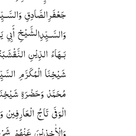
جَعْفَرِالصَّادِقِ وَالسَّـيِّد
وَالسَّـيِّدِالشَّيْخِ أَبِي يَ
بَـهَاءُ الدِّيْنِ النَّقْشَبَن
شَيْخِنَا الْمُكَرَّمِ السَّيّ
مُحَمَّدْ وَحَضْرَةِ شَيْخِنَ
الْوَفَى تَاجُ الْعَارِفِينْ وَ
وَالْأٰخِذِيْنَ عَنْهُمْ شَيْءٌ