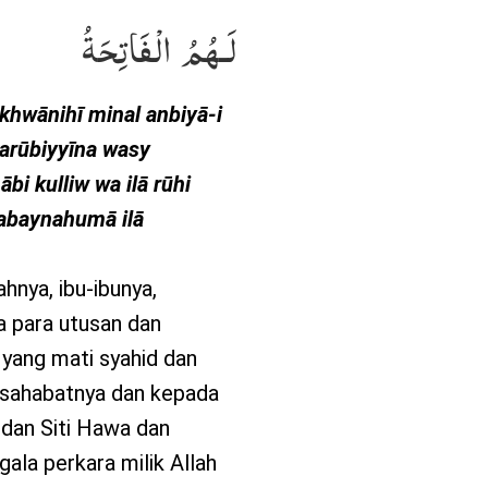
لَـهُمُ الْفَاتِحَةُ
khwānihī minal anbiyā-i
karūbiyyīna wasy
bi kulliw wa ilā rūhi
abaynahumā ilā
hnya, ibu-ibunya,
a para utusan dan
 yang mati syahid dan
a sahabatnya dan kepada
 dan Siti Hawa dan
gala perkara milik Allah