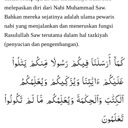
melepaskan diri dari Nabi Muhammad Saw.
Bahkan mereka sejatinya adalah ulama pewaris
nabi yang menjalankan dan meneruskan fungsi
Rasulullah Saw terutama dalam hal tazkiyah
(penyucian dan pengembangan).
كَمَآ أَرۡسَلۡنَا فِيكُمۡ رَسُولٗا مِّنكُمۡ يَتۡلُواْ
عَلَيۡكُمۡ ءَايَٰتِنَا وَيُزَكِّيكُمۡ وَيُعَلِّمُكُمُ
ٱلۡكِتَٰبَ وَٱلۡحِكۡمَةَ وَيُعَلِّمُكُم مَّا لَمۡ تَكُونُواْ
تَعۡلَمُونَ