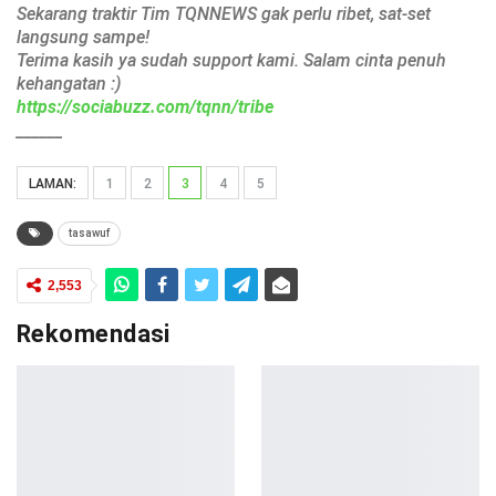
Sekarang traktir Tim TQNNEWS gak perlu ribet, sat-set
langsung sampe!
Terima kasih ya sudah support kami. Salam cinta penuh
kehangatan :)
https://sociabuzz.com/tqnn/tribe
______
LAMAN:
1
2
3
4
5
tasawuf
2,553
Rekomendasi