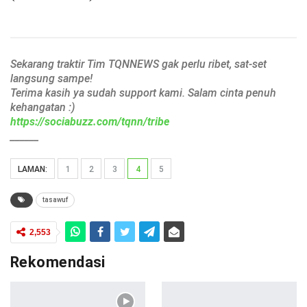
Sekarang traktir Tim TQNNEWS gak perlu ribet, sat-set
langsung sampe!
Terima kasih ya sudah support kami. Salam cinta penuh
kehangatan :)
https://sociabuzz.com/tqnn/tribe
______
LAMAN:
1
2
3
4
5
tasawuf
2,553
Rekomendasi