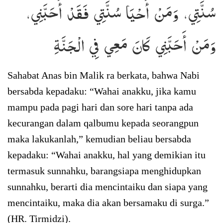
سُنَّتِي، وَمَنْ أَحْيَا سُنَّتِي فَقَدْ أَحَبَّنِي،
وَمَنْ أَحَبَّنِي كَانَ مَعِي فِي الْجَنَّةِ
Sahabat Anas bin Malik ra berkata, bahwa Nabi
bersabda kepadaku: “Wahai anakku, jika kamu
mampu pada pagi hari dan sore hari tanpa ada
kecurangan dalam qalbumu kepada seorangpun
maka lakukanlah,” kemudian beliau bersabda
kepadaku: “Wahai anakku, hal yang demikian itu
termasuk sunnahku, barangsiapa menghidupkan
sunnahku, berarti dia mencintaiku dan siapa yang
mencintaiku, maka dia akan bersamaku di surga.”
(HR. Tirmidzi).