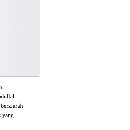
n
dullah
 berziarah
z yang