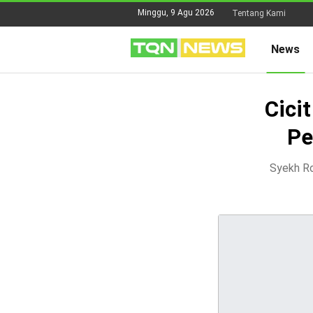
Minggu, 9 Agu 2026
Tentang Kami
News
Cici
Pe
Syekh Ro