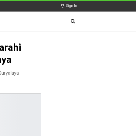
Sign In
arahi
aya
Suryalaya