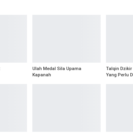
i
:
Ulah Medal Sila Upama
Talqin Dziki
Kapanah
Yang Perlu D