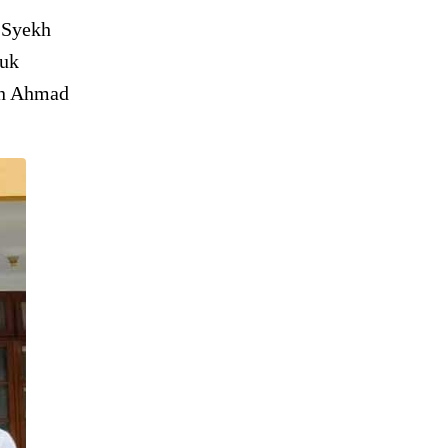
t Syekh
tuk
an Ahmad