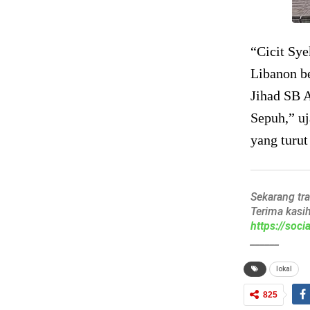
“Cicit Sy
Libanon b
Jihad SB 
Sepuh,” u
yang turu
Sekarang tr
Terima kasi
https://soc
______
lokal
825