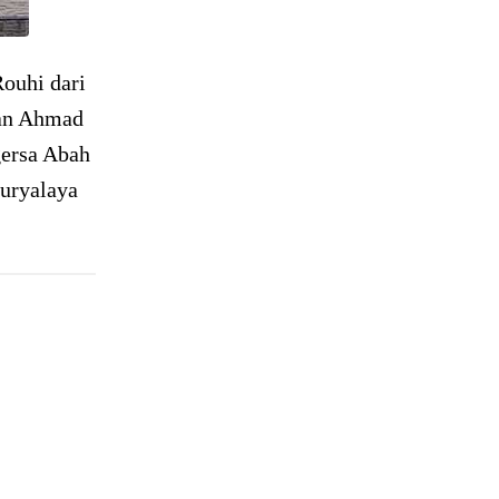
ouhi dari
ban Ahmad
gersa Abah
uryalaya