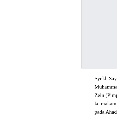
Syekh Say
Muhammad 
Zein (Pim
ke makam 
pada Ahad 