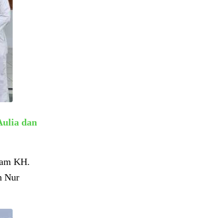
ulia dan
kam KH.
n Nur