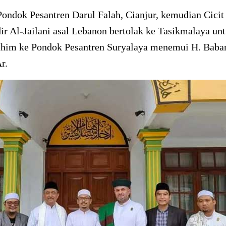
Pondok Pesantren Darul Falah, Cianjur, kemudian Cici
r Al-Jailani asal Lebanon bertolak ke Tasikmalaya un
rahim ke Pondok Pesantren Suryalaya menemui H. Bab
r.