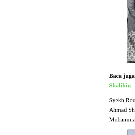
Baca jug
Shalihin
Syekh Rou
Ahmad Sho
Muhammad 