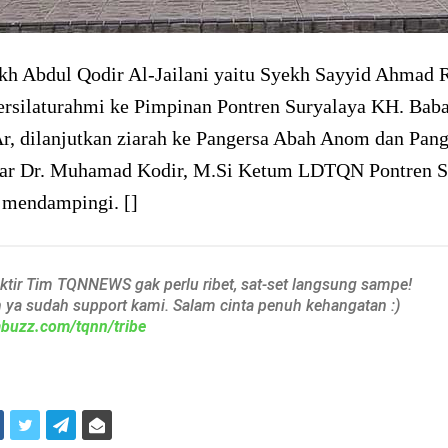
ekh Abdul Qodir Al-Jailani yaitu Syekh Sayyid Ahmad R
ersilaturahmi ke Pimpinan Pontren Suryalaya KH. Ba
Ar, dilanjutkan ziarah ke Pangersa Abah Anom dan Pan
jar Dr. Muhamad Kodir, M.Si Ketum LDTQN Pontren S
t mendampingi. []
aktir Tim TQNNEWS gak perlu ribet, sat-set langsung sampe!
h ya sudah support kami. Salam cinta penuh kehangatan :)
iabuzz.com/tqnn/tribe