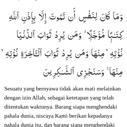
وَمَا كَانَ لِنَفْسٍ أَن تَمُوتَ إِلَّا بِإِذْنِ ٱللَّهِ
كِتَـٰبًۭا مُّؤَجَّلًۭا ۗ وَمَن يُرِدْ ثَوَابَ ٱلدُّنْيَا
نُؤْتِهِۦ مِنْهَا وَمَن يُرِدْ ثَوَابَ ٱلْـَٔاخِرَةِ نُؤْتِهِۦ
مِنْهَا ۚ وَسَنَجْزِى ٱلشَّـٰكِرِينَ
Sesuatu yang bernyawa tidak akan mati melainkan
dengan izin Allah, sebagai ketetapan yang telah
ditentukan waktunya. Barang siapa menghendaki
pahala dunia, niscaya Kami berikan kepadanya
pahala dunia itu, dan barang siapa menghendaki