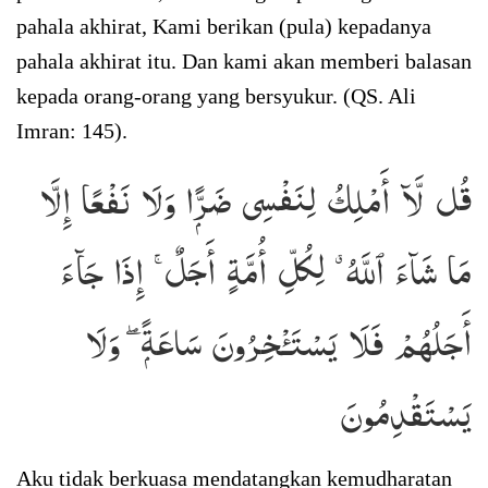
pahala akhirat, Kami berikan (pula) kepadanya
pahala akhirat itu. Dan kami akan memberi balasan
kepada orang-orang yang bersyukur. (QS. Ali
Imran: 145).
قُل لَّآ أَمْلِكُ لِنَفْسِى ضَرًّۭا وَلَا نَفْعًا إِلَّا
مَا شَآءَ ٱللَّهُ ۗ لِكُلِّ أُمَّةٍ أَجَلٌ ۚ إِذَا جَآءَ
أَجَلُهُمْ فَلَا يَسْتَـْٔخِرُونَ سَاعَةًۭ ۖ وَلَا
يَسْتَقْدِمُونَ
Aku tidak berkuasa mendatangkan kemudharatan