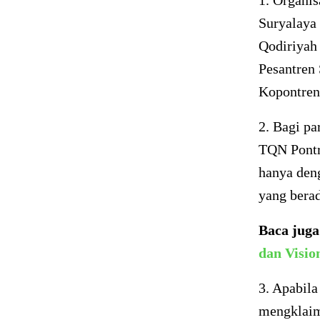
1. Organi
Suryalaya
Qodiriyah
Pesantren
Kopontren
2. Bagi pa
TQN Pontre
hanya deng
yang berad
Baca jug
dan Visio
3. Apabila
mengklaim