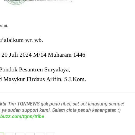
esmi.
’alaikum wr. wb.
, 20 Juli 2024 M/14 Muharam 1446
Pondok Pesantren Suryalaya,
 Masykur Firdaus Arifin, S.I.Kom.
aktir Tim TQNNEWS gak perlu ribet, sat-set langsung sampe!
h ya sudah support kami. Salam cinta penuh kehangatan :)
iabuzz.com/tqnn/tribe