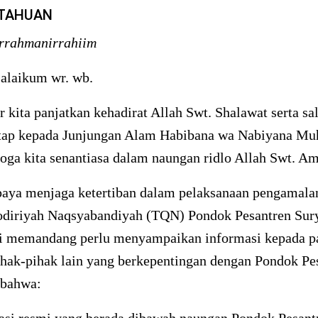
ITAHUAN
irrahmanirrahiim
alaikum wr. wb.
r kita panjatkan kehadirat Allah Swt. Shalawat serta s
tap kepada Junjungan Alam Habibana wa Nabiyana 
ga kita senantiasa dalam naungan ridlo Allah Swt. Am
paya menjaga ketertiban dalam pelaksanaan pengamala
odiriyah Naqsyabandiyah (TQN) Pondok Pesantren Sury
 memandang perlu menyampaikan informasi kepada p
hak-pihak lain yang berkepentingan dengan Pondok Pe
 bahwa: