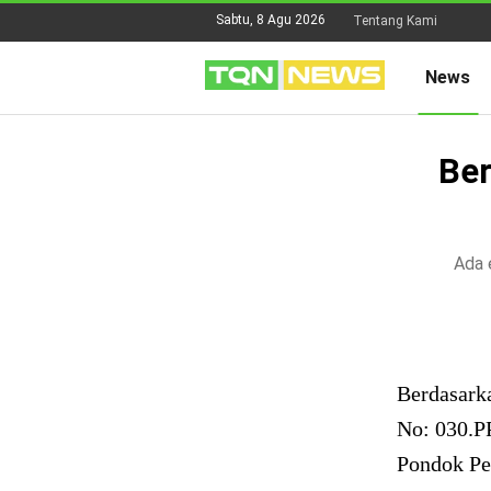
Sabtu, 8 Agu 2026
Tentang Kami
News
Ber
Ada 
Berdasarka
No: 030.P
Pondok Pes