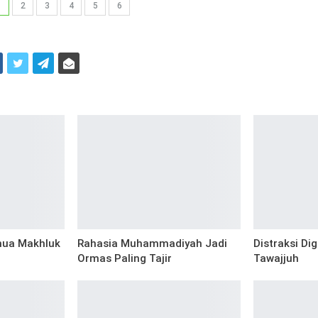
1
2
3
4
5
6
i
mua Makhluk
Rahasia Muhammadiyah Jadi
Distraksi Di
Ormas Paling Tajir
Tawajjuh