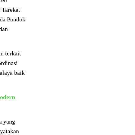
ren
 Tarekat
da Pondok
dan
n terkait
rdinasi
alaya baik
Modern
a yang
nyatakan