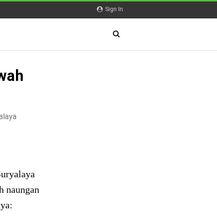
Sign In
awah
alaya
Suryalaya
ah naungan
nya: