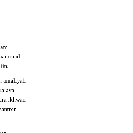
alam
Muhammad
iin.
n amaliyah
alaya,
ara ikhwan
santren