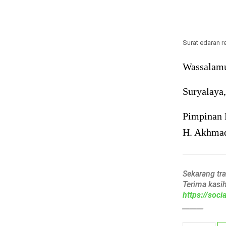
Surat edaran r
Wassalamu
Suryalaya
Pimpinan 
H. Akhmad
Sekarang tr
Terima kasi
https://soc
______