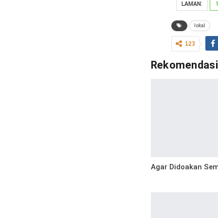
LAMAN:
lokal
123
Rekomendas
Agar Didoakan Se