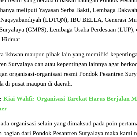
sasi resmi yang berada dibawah naungan Pondok Pesant
 hanya meliputi Yayasan Serba Bakti, Lembaga Dakwah
 Naqsyabandiyah (LDTQN), IBU BELLA, Generasi Mu
 Suryalaya (GMPS), Lembaga Usaha Perdesaan (LUP), 
 Hidmat.
ra ikhwan maupun pihak lain yang memiliki kepentinga
n Suryalaya dan atau kepentingan lainnya agar berkoo
an organisasi-organisasi resmi Pondok Pesantren Sury
a di pusat maupun di daerah.
a:
Kiai Wahfi: Organisasi Tarekat Harus Berjalan 
ner
 ada organisasi selain yang dimaksud pada poin pertam
 bagian dari Pondok Pesantren Suryalaya maka kami 