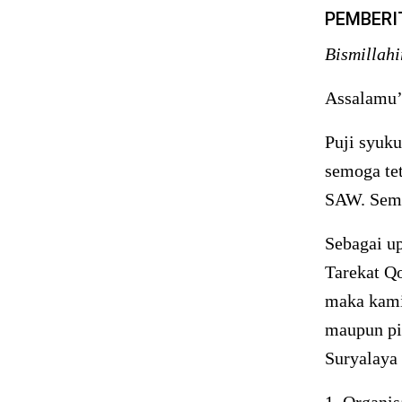
PEMBER
Bismillah
Assalamu’
Puji syuku
semoga te
SAW. Semo
Sebagai u
Tarekat Q
maka kami
maupun pi
Suryalaya