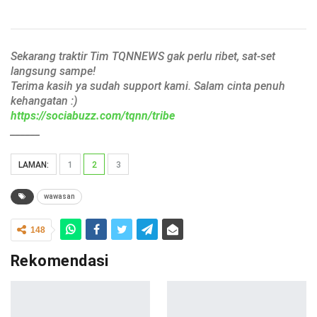
Sekarang traktir Tim TQNNEWS gak perlu ribet, sat-set
langsung sampe!
Terima kasih ya sudah support kami. Salam cinta penuh
kehangatan :)
https://sociabuzz.com/tqnn/tribe
______
LAMAN:
1
2
3
wawasan
148
Rekomendasi