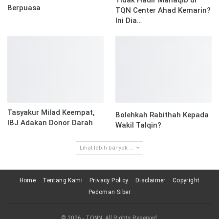
Berpuasa
TQN Center Ahad Kemarin?
Ini Dia…
Tasyakur Milad Keempat,
Bolehkah Rabithah Kepada
IBJ Adakan Donor Darah
Wakil Talqin?
Lihat lebih banyak ...
Home
Tentang Kami
Privacy Policy
Disclaimer
Copyright
Pedoman Siber
© 2026 - TQNN. All Rights Reserved.