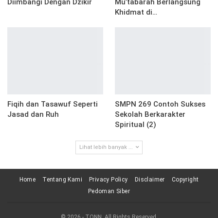
Diimbangi Dengan Dzikir
Mu’tabarah Berlangsung
Khidmat di…
Fiqih dan Tasawuf Seperti
SMPN 269 Contoh Sukses
Jasad dan Ruh
Sekolah Berkarakter
Spiritual (2)
Lihat lebih banyak ...
Home
Tentang Kami
Privacy Policy
Disclaimer
Copyright
Pedoman Siber
© 2026 - TQNN. All Rights Reserved.