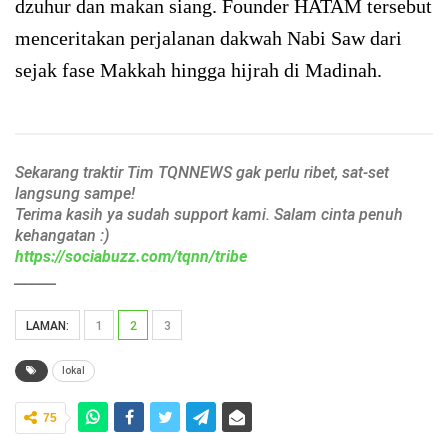
dzuhur dan makan siang. Founder HATAM tersebut
menceritakan perjalanan dakwah Nabi Saw dari
sejak fase Makkah hingga hijrah di Madinah.
Sekarang traktir Tim TQNNEWS gak perlu ribet, sat-set
langsung sampe!
Terima kasih ya sudah support kami. Salam cinta penuh
kehangatan :)
https://sociabuzz.com/tqnn/tribe
______
LAMAN:
1
2
3
lokal
75