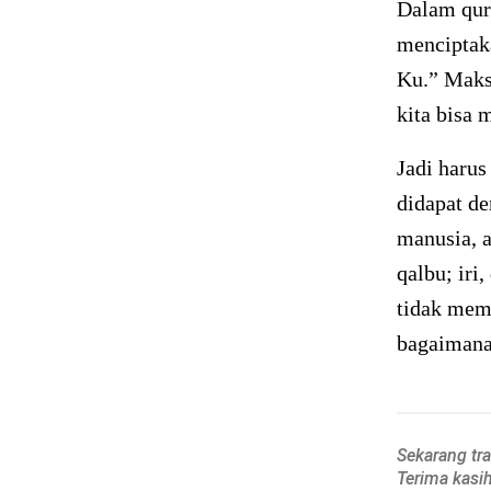
Dalam qura
menciptak
Ku.” Maks
kita bisa 
Jadi harus
didapat de
manusia, 
qalbu; iri
tidak mem
bagaimana
Sekarang tr
Terima kasi