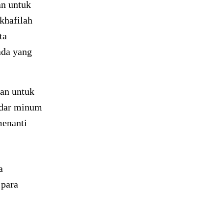
an untuk
khafilah
ta
ada yang
kan untuk
edar minum
menanti
a
 para