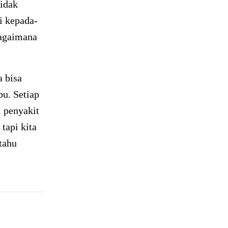
tidak
i kepada-
Bagaimana
a bisa
bu. Setiap
 penyakit
 tapi kita
tahu