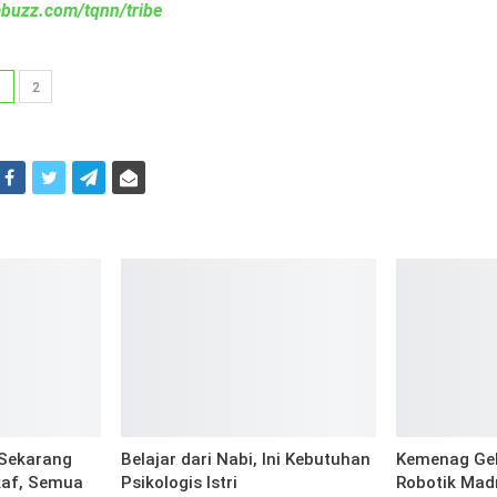
iabuzz.com/tqnn/tribe
1
2
i
Sekarang
Belajar dari Nabi, Ini Kebutuhan
Kemenag Gel
kaf, Semua
Psikologis Istri
Robotik Madr