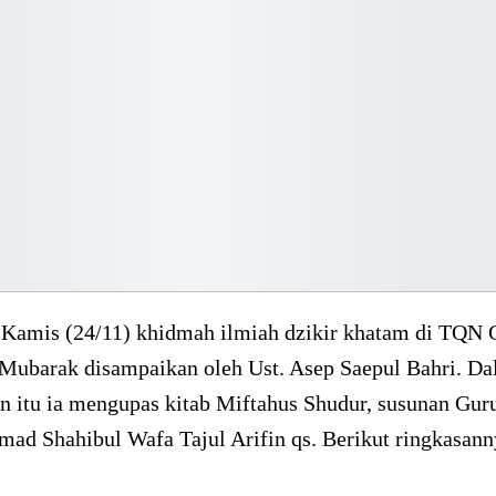
Kamis (24/11) khidmah ilmiah dzikir khatam di TQN C
-Mubarak disampaikan oleh Ust. Asep Saepul Bahri. D
n itu ia mengupas kitab Miftahus Shudur, susunan Gur
ad Shahibul Wafa Tajul Arifin qs. Berikut ringkasann