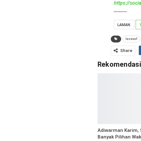
https://soc
______
LAMAN:
tasawuf
Share
Rekomendas
Adiwarman Karim, 
Banyak Pilihan Wa