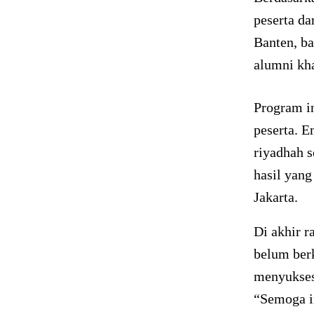
peserta da
Banten, ba
alumni kh
Program i
peserta. 
riyadhah s
hasil yang
Jakarta.
Di akhir r
belum berk
menyuksesk
“Semoga i