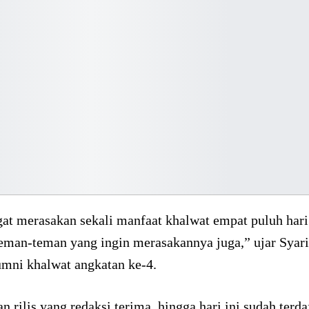
at merasakan sekali manfaat khalwat empat puluh hari 
teman-teman yang ingin merasakannya juga,” ujar Syar
umni khalwat angkatan ke-4.
n rilis yang redaksi terima, hingga hari ini sudah terda