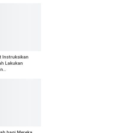
 Instruksikan
ah Lakukan
an…
lah bagi Mereka