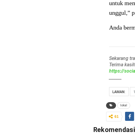
untuk mem
unggul,” 
Anda berm
Sekarang tr
Terima kasi
https://soc
______
LAMAN:
lokal
61
Rekomendas