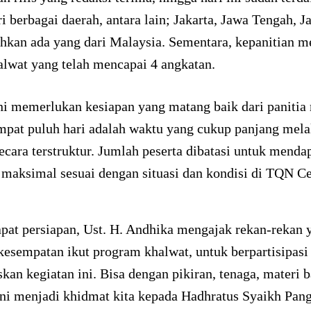
ri berbagai daerah, antara lain; Jakarta, Jawa Tengah, J
hkan ada yang dari Malaysia. Sementara, kepanitian m
alwat yang telah mencapai 4 angkatan.
ni memerlukan kesiapan yang matang baik dari paniti
Empat puluh hari adalah waktu yang cukup panjang mel
ecara terstruktur. Jumlah peserta dibatasi untuk menda
 maksimal sesuai dengan situasi dan kondisi di TQN C
apat persiapan, Ust. H. Andhika mengajak rekan-rekan 
esempatan ikut program khalwat, untuk berpartisipasi
an kegiatan ini. Bisa dengan pikiran, tenaga, materi 
ni menjadi khidmat kita kepada Hadhratus Syaikh Pan