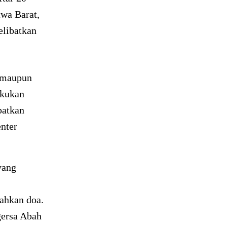
awa Barat,
elibatkan
a maupun
akukan
patkan
enter
yang
bahkan doa.
gersa Abah