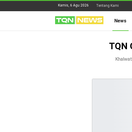
Kamis, 6 Agu 2026
Tentang Kami
News
TQN C
Khalwat