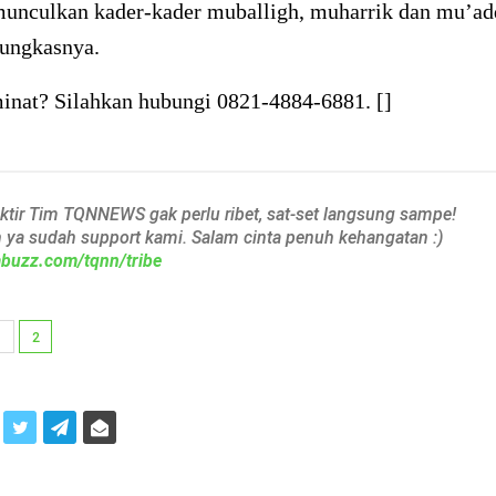
unculkan kader-kader muballigh, muharrik dan mu’ad
pungkasnya.
inat? Silahkan hubungi 0821-4884-6881. []
aktir Tim TQNNEWS gak perlu ribet, sat-set langsung sampe!
h ya sudah support kami. Salam cinta penuh kehangatan :)
iabuzz.com/tqnn/tribe
1
2
i