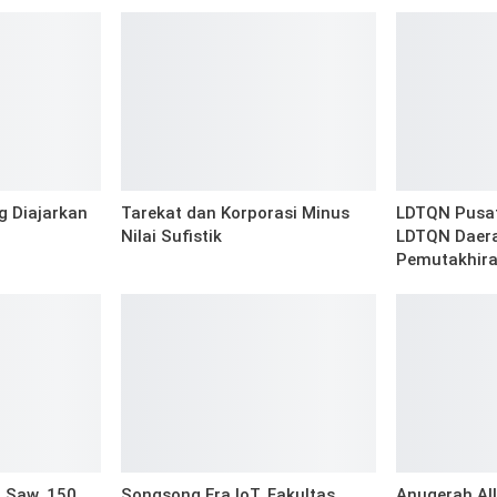
g Diajarkan
Tarekat dan Korporasi Minus
LDTQN Pusat
Nilai Sufistik
LDTQN Daer
Pemutakhir
 Saw, 150
Songsong Era IoT, Fakultas
Anugerah Al