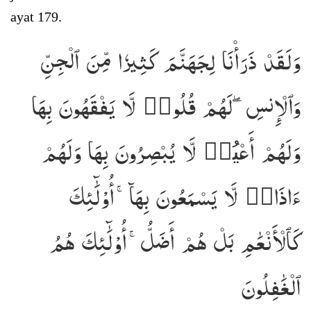
ayat 179.
وَلَقَدۡ ذَرَأۡنَا لِجَهَنَّمَ كَثِيرٗا مِّنَ ٱلۡجِنِّ
وَٱلۡإِنسِۖ لَهُمۡ قُلُوبٞ لَّا يَفۡقَهُونَ بِهَا
وَلَهُمۡ أَعۡيُنٞ لَّا يُبۡصِرُونَ بِهَا وَلَهُمۡ
ءَاذَانٞ لَّا يَسۡمَعُونَ بِهَآۚ أُوْلَٰٓئِكَ
كَٱلۡأَنۡعَٰمِ بَلۡ هُمۡ أَضَلُّۚ أُوْلَٰٓئِكَ هُمُ
ٱلۡغَٰفِلُونَ