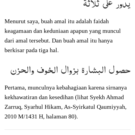
يدور على ثلاثة
Menurut saya, buah amal itu adalah faidah
keagamaan dan keduniaan apapun yang muncul
dari amal tersebut. Dan buah amal itu hanya
berkisar pada tiga hal.
حصول البشارة بزوال الخوف والحزن
Pertama, munculnya kebahagiaan karena sirnanya
kekhawatiran dan kesedihan (lihat Syekh Ahmad
Zarruq, Syarhul Hikam, As-Syirkatul Qaumiyyah,
2010 M/1431 H, halaman 80).