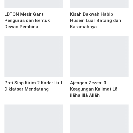
LDTQN Mesir Ganti
Kisah Dakwah Habib
Pengurus dan Bentuk
Husein Luar Batang dan
Dewan Pembina
Karamahnya
Pati Siap Kirim 2 Kader Ikut
Ajengan Zezen: 3
Diklatsar Mendatang
Keagungan Kalimat Lā
ilāha illā Allāh