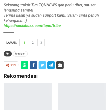
Sekarang traktir Tim TQNNEWS gak perlu ribet, sat-set
langsung sampe!
Terima kasih ya sudah support kami. Salam cinta penuh
kehangatan :)
https://sociabuzz.com/tqnn/tribe
______
LAMAN:
1
2
3
tausiyah
213
Rekomendasi