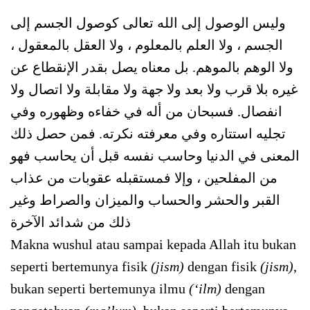
وليس الوصول إلى الله تعالى كوصول الجسم إلى
الجسم ، ولا العلم بالمعلوم ، ولا العقل بالمعقول ،
ولا الوهم بالموهم. بل معناه يصل بقدر الإنقطاع عن
غيره بلا قرب ولا بعد ولا جهة ولا مقابلة ولا اتصال ولا
انفصال. فسبحان من أله في خفاءه وظهوره وفي
تجليه استتاره وفي معرفته نكرته. فمن حصل ذلك
المعنى في الدنيا وحاسب نفسه قبل أن يحاسب فهو
من المفلحين ، وإلا فمستقبله عقوبات من عذاب
القبر والحشر والحساب والميزان والصراط وغير
ذلك من شدائد الآخرة
Makna wushul atau sampai kepada Allah itu bukan
seperti bertemunya fisik
(jism)
dengan fisik
(jism)
,
bukan seperti bertemunya ilmu
(‘ilm)
dengan