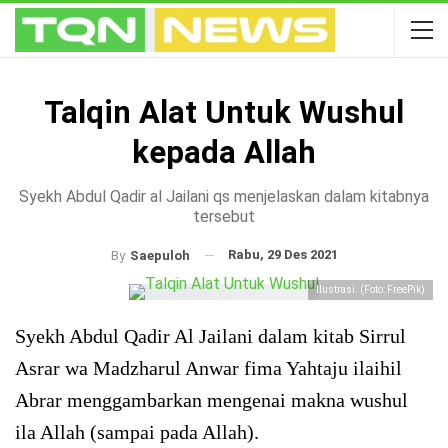
Talqin Alat Untuk Wushul
kepada Allah
Syekh Abdul Qadir al Jailani qs menjelaskan dalam kitabnya
tersebut
Rabu, 29 Des 2021
By
Saepuloh
Ilustrasi. (Foto: FreePik)
Syekh Abdul Qadir Al Jailani dalam kitab Sirrul
Asrar wa Madzharul Anwar fima Yahtaju ilaihil
Abrar menggambarkan mengenai makna wushul
ila Allah (sampai pada Allah).