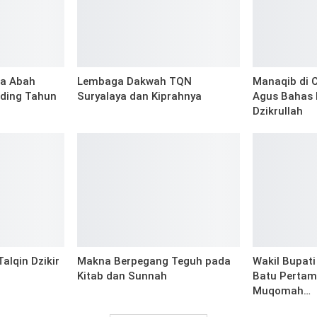
a Abah
Lembaga Dakwah TQN
Manaqib di C
ding Tahun
Suryalaya dan Kiprahnya
Agus Bahas 
Dzikrullah
alqin Dzikir
Makna Berpegang Teguh pada
Wakil Bupati
Kitab dan Sunnah
Batu Pertam
Muqomah…