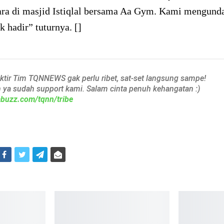
cara di masjid Istiqlal bersama Aa Gym. Kami mengund
k hadir” tuturnya. []
aktir Tim TQNNEWS gak perlu ribet, sat-set langsung sampe!
h ya sudah support kami. Salam cinta penuh kehangatan :)
iabuzz.com/tqnn/tribe
i