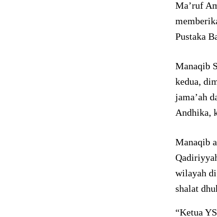
Ma’ruf Am
memberika
Pustaka B
Manaqib Sy
kedua, dim
jama’ah da
Andhika, 
Manaqib a
Qadiriyya
wilayah d
shalat dhu
“Ketua YS