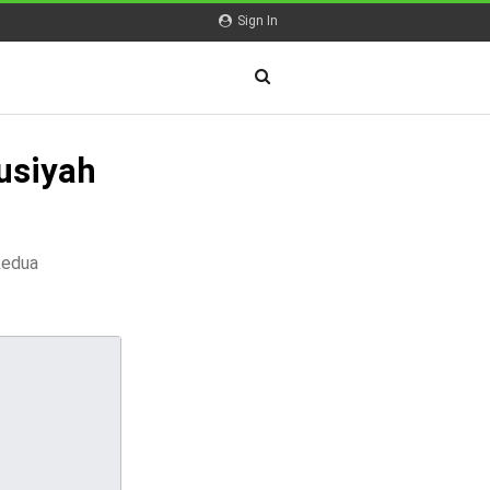
Sign In
usiyah
kedua