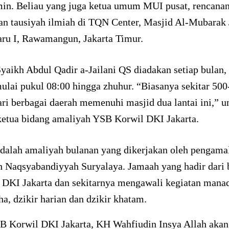
in. Beliau yang juga ketua umum MUI pusat, rencana
n tausiyah ilmiah di TQN Center, Masjid Al-Mubarak J
aru I, Rawamangun, Jakarta Timur.
aikh Abdul Qadir a-Jailani QS diadakan setiap bulan,
ulai pukul 08:00 hingga zhuhur. “Biasanya sekitar 500
ri berbagai daerah memenuhi masjid dua lantai ini,” u
ketua bidang amaliyah YSB Korwil DKI Jakarta.
dalah amaliyah bulanan yang dikerjakan oleh pengamal
h Naqsyabandiyyah Suryalaya. Jamaah yang hadir dari 
i DKI Jakarta dan sekitarnya mengawali kegiatan mana
ha, dzikir harian dan dzikir khatam.
B Korwil DKI Jakarta, KH Wahfiudin Insya Allah akan