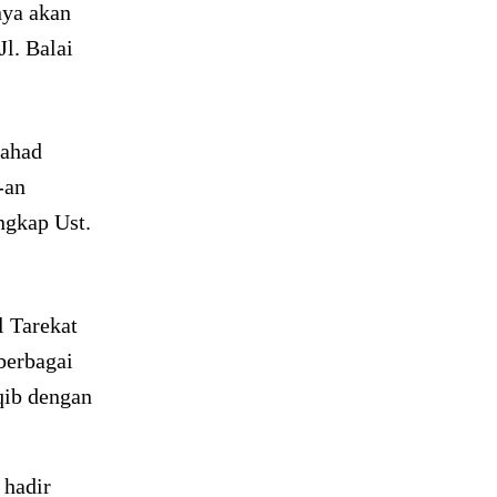
nya akan
l. Balai
 ahad
-an
ngkap Ust.
 Tarekat
berbagai
qib dengan
 hadir