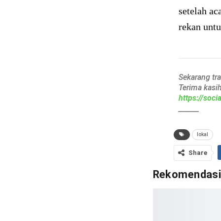
setelah a
rekan untu
Sekarang tr
Terima kasi
https://soc
______
lokal
Share
Rekomendas