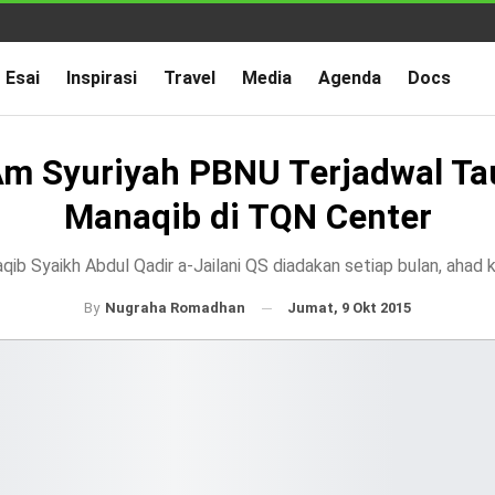
Esai
Inspirasi
Travel
Media
Agenda
Docs
Am Syuriyah PBNU Terjadwal Ta
Manaqib di TQN Center
qib Syaikh Abdul Qadir a-Jailani QS diadakan setiap bulan, ahad 
Jumat, 9 Okt 2015
By
Nugraha Romadhan