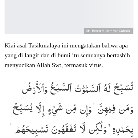
KH. Beben Muhammad Dabbas.
Kiai asal Tasikmalaya ini mengatakan bahwa apa
yang di langit dan di bumi itu semuanya bertasbih
menyucikan Allah Swt, termasuk virus.
تُسَبِّحُ لَهُ ٱلسَّمَٰوَٰتُ ٱلسَّبۡعُ وَٱلۡأَرۡضُ
وَمَن فِيهِنَّۚ وَإِن مِّن شَيۡءٍ إِلَّا يُسَبِّحُ
بِحَمۡدِهِۦ وَلَٰكِن لَّا تَفۡقَهُونَ تَسۡبِيحَهُمۡۚ