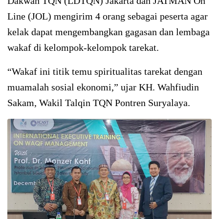
Dakwah TQN (LDTQN) Jakarta dan JATMAN On
Line (JOL) mengirim 4 orang sebagai peserta agar
kelak dapat mengembangkan gagasan dan lembaga
wakaf di kelompok-kelompok tarekat.
“Wakaf ini titik temu spiritualitas tarekat dengan
muamalah sosial ekonomi,” ujar KH. Wahfiudin
Sakam, Wakil Talqin TQN Pontren Suryalaya.