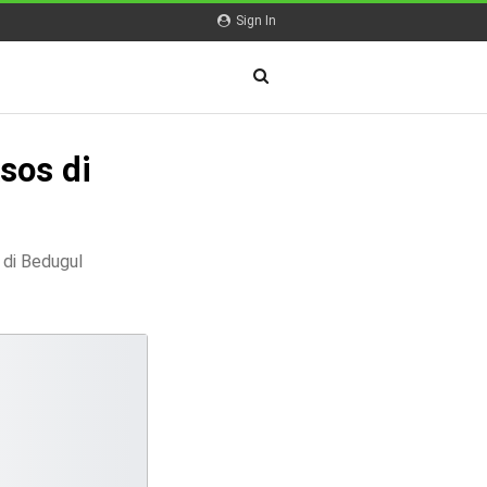
Sign In
sos di
di Bedugul