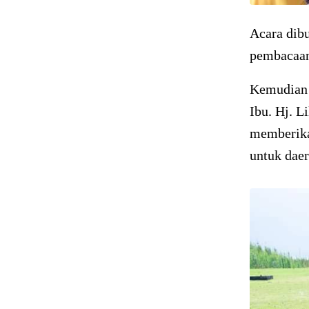
Acara dibu
pembacaan 
Kemudian 
Ibu. Hj. L
memberika
untuk daer