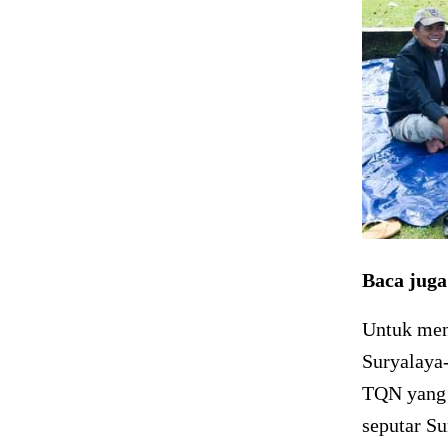
Baca jug
Untuk menc
Suryalaya
TQN yang h
seputar Su