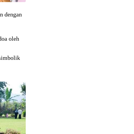
an dengan
doa oleh
simbolik