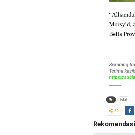
“Alhamdul
Mursyid, a
Bella Prov
Sekarang tr
Terima kasi
https://soc
______
lokal
59
Rekomendas