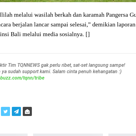
lilah melalui wasilah berkah dan karamah Pangersa G
cara berjalan lancar sampai selesai,” demikian laporan
insi Bali melalui media sosialnya. []
aktir Tim TQNNEWS gak perlu ribet, sat-set langsung sampe!
h ya sudah support kami. Salam cinta penuh kehangatan :)
iabuzz.com/tqnn/tribe
i