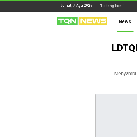
Jumat, 7 Agu 2026
Tentang Kami
News
LDTQN
Menyambut