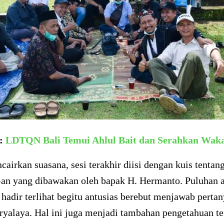
a:
LDTQN Bali Temui Ahlul Bait dan Serahkan Wak
airkan suasana, sesi terakhir diisi dengan kuis tentan
-an yang dibawakan oleh bapak H. Hermanto. Puluhan 
adir terlihat begitu antusias berebut menjawab perta
ryalaya. Hal ini juga menjadi tambahan pengetahuan t