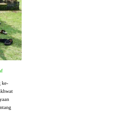
af
g ke-
akhwat
nyaan
entang