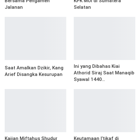
Bersama Pengamen
KPK MUI di Sumatera
Jalanan
Selatan
Ini yang Dibahas Kiai
Saat Amalkan Dzikir, Kang
Athorid Siraj Saat Manaqib
Arief Disangka Kesurupan
Syawal 1440…
Kajian Miftahus Shudur
Keutamaan I’tikaf di