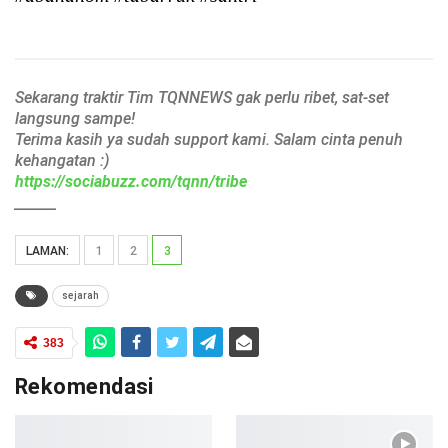
Sekarang traktir Tim TQNNEWS gak perlu ribet, sat-set
langsung sampe!
Terima kasih ya sudah support kami. Salam cinta penuh
kehangatan :)
https://sociabuzz.com/tqnn/tribe
______
LAMAN:
1
2
3
sejarah
383
Rekomendasi