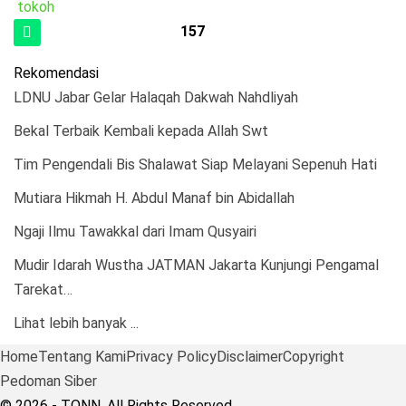
tokoh
157
Rekomendasi
LDNU Jabar Gelar Halaqah Dakwah Nahdliyah
Bekal Terbaik Kembali kepada Allah Swt
Tim Pengendali Bis Shalawat Siap Melayani Sepenuh Hati
Mutiara Hikmah H. Abdul Manaf bin Abidallah
Ngaji Ilmu Tawakkal dari Imam Qusyairi
Mudir Idarah Wustha JATMAN Jakarta Kunjungi Pengamal
Tarekat…
Lihat lebih banyak ...
Home
Tentang Kami
Privacy Policy
Disclaimer
Copyright
Pedoman Siber
© 2026 - TQNN. All Rights Reserved.