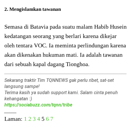
2. Mengislamkan tawanan
Semasa di Batavia pada suatu malam Habib Husein
kedatangan seorang yang berlari karena dikejar
oleh tentara VOC. Ia meminta perlindungan karena
akan dikenakan hukuman mati. Ia adalah tawanan
dari sebuah kapal dagang Tionghoa.
Sekarang traktir Tim TQNNEWS gak perlu ribet, sat-set
langsung sampe!
Terima kasih ya sudah support kami. Salam cinta penuh
kehangatan :)
https://sociabuzz.com/tqnn/tribe
______
Laman:
1
2
3
4
5
6
7