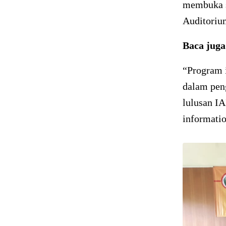
membuka se
Auditoriu
Baca jug
“Program 
dalam pen
lulusan IA
informatio