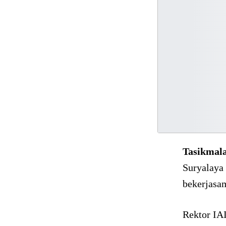
Tasikmal
Suryalaya
bekerjasa
Rektor IA