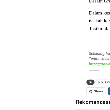
Desain Gra
Dalam kes
naskah ke
Tasikmalay
Sekarang tr
Terima kasi
https://soc
______
pendidika
Share
Rekomendas