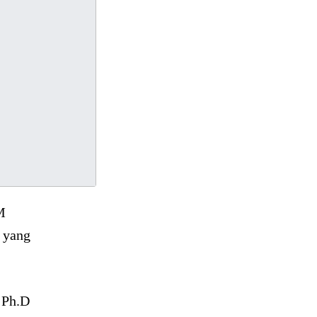
M
 yang
 Ph.D