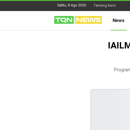
Sabtu, 8 Agu 2026
Tentang Kami
News
IAIL
Program