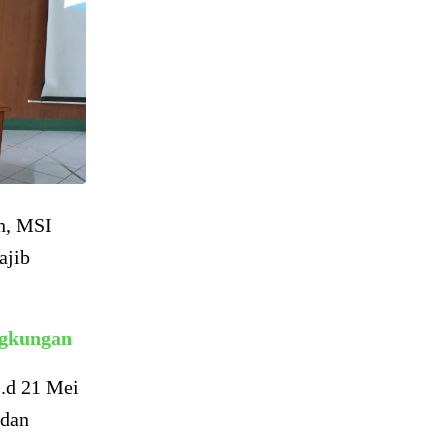
n, MSI
ajib
ngkungan
s.d 21 Mei
 dan