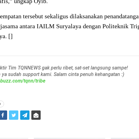
fis,” ungkap Oyib.
empatan tersebut sekaligus dilaksanakan penandatang
rjasama antara IAILM Suryalaya dengan Politeknik Tri
a. []
aktir Tim TQNNEWS gak perlu ribet, sat-set langsung sampe!
h ya sudah support kami. Salam cinta penuh kehangatan :)
iabuzz.com/tqnn/tribe
n
i