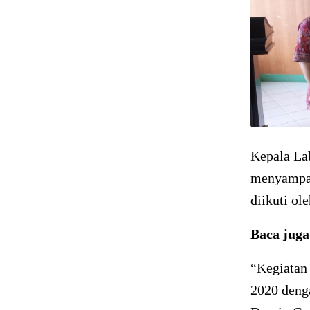
Kepala La
menyampai
diikuti o
Baca jug
“Kegiatan 
2020 denga