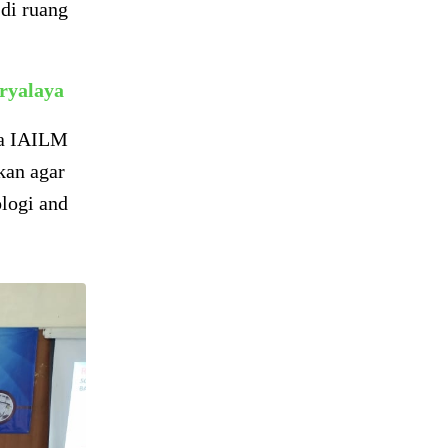
di ruang
ryalaya
wa IAILM
kan agar
ologi and