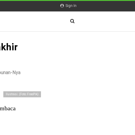
Sign In
akhir
mpunan-Nya
Ilustrasi. (Foto: FreePik)
embaca