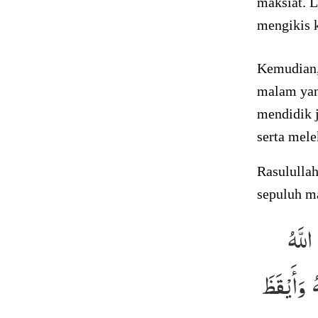
maksiat. 
mengikis k
Kemudian,
malam yang
mendidik j
serta mele
Rasululla
sepuluh m
لَّهُ
 وَأَيْقَظَ