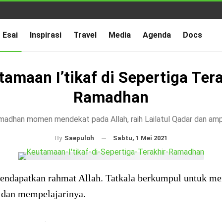
Esai
Inspirasi
Travel
Media
Agenda
Docs
amaan I’tikaf di Sepertiga Ter
Ramadhan
amadhan momen mendekat pada Allah, raih Lailatul Qadar dan a
Sabtu, 1 Mei 2021
By
Saepuloh
endapatkan rahmat Allah. Tatkala berkumpul untuk m
h dan mempelajarinya.