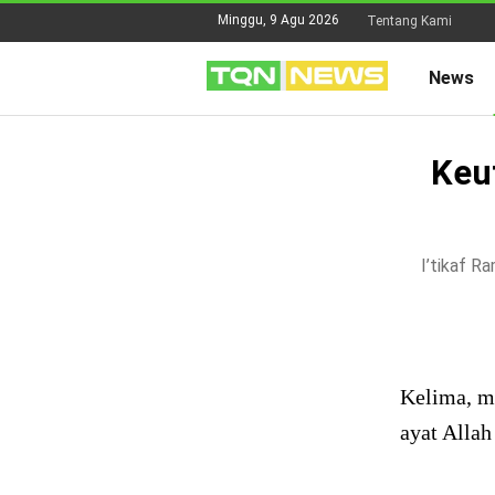
Minggu, 9 Agu 2026
Tentang Kami
News
Keut
I’tikaf R
Kelima, m
ayat Alla