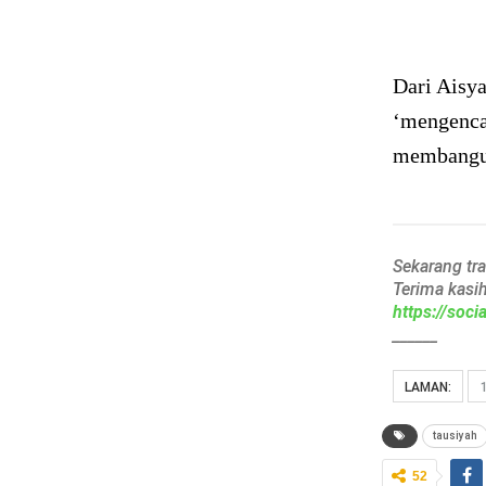
Dari Aisya
‘mengenca
membangun
Sekarang tr
Terima kasi
https://soc
______
LAMAN:
tausiyah
52