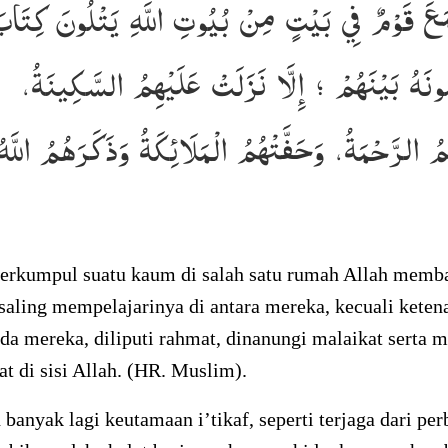
مَعَ قَوْمٌ فِي بَيْتٍ مِنْ بُيُوتِ اللَّهِ يَتْلُونَ كِتَابَ
ُونَهُ بَيْنَهُمْ ؛ إِلَّا نَزَلَتْ عَلَيْهِمُ السَّكِينَةُ
ُ الرَّحْمَةُ، وَحَفَّتْهُمُ الْمَلَائِكَةُ وَذَكَرَهُمُ اللَّ
berkumpul suatu kaum di salah satu rumah Allah memba
saling mempelajarinya di antara mereka, kecuali kete
da mereka, diliputi rahmat, dinanungi malaikat serta 
at di sisi Allah. (HR. Muslim).
banyak lagi keutamaan i’tikaf, seperti terjaga dari per