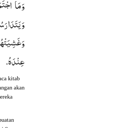
وَمَا اجْتَ،
وَيَتَدَارَس،
وَغَشِيَتْهُم
عِنْدَهُ.
ca kitab
nangan akan
mereka
buatan