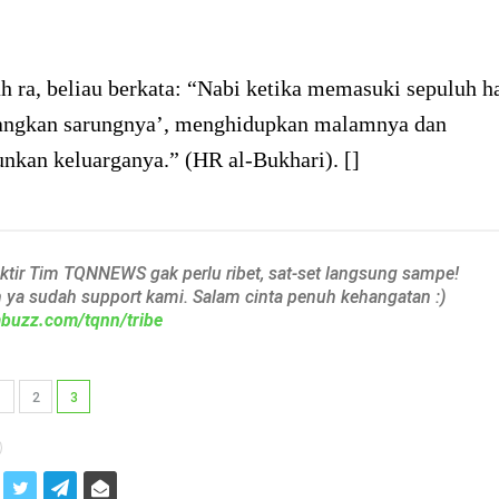
h ra, beliau berkata: “Nabi ketika memasuki sepuluh ha
ngkan sarungnya’, menghidupkan malamnya dan
kan keluarganya.” (HR al-Bukhari). []
aktir Tim TQNNEWS gak perlu ribet, sat-set langsung sampe!
h ya sudah support kami. Salam cinta penuh kehangatan :)
iabuzz.com/tqnn/tribe
1
2
3