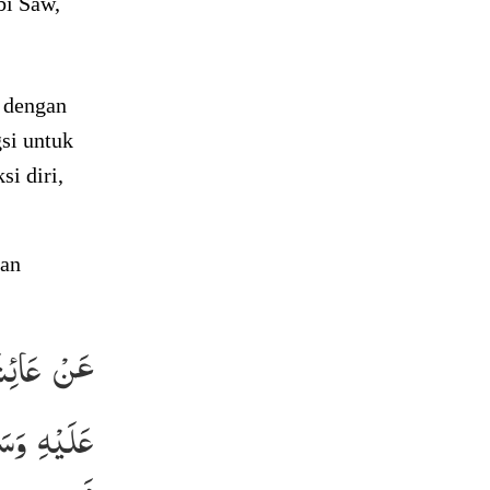
bi Saw,
h dengan
gsi untuk
si diri,
kan
عَنْ عَائِشَ
عَلَيْهِ وَسَ