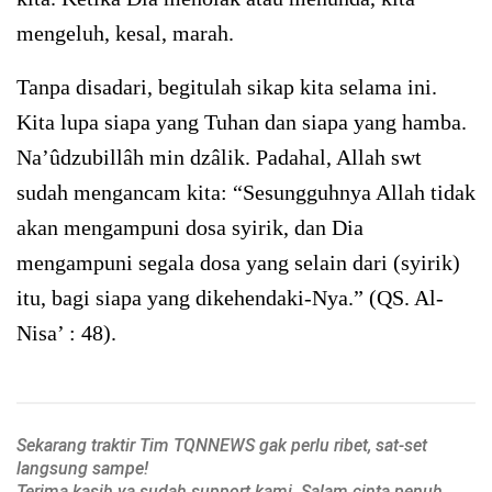
mengeluh, kesal, marah.
Tanpa disadari, begitulah sikap kita selama ini.
Kita lupa siapa yang Tuhan dan siapa yang hamba.
Na’ûdzubillâh min dzâlik. Padahal, Allah swt
sudah mengancam kita: “Sesungguhnya Allah tidak
akan mengampuni dosa syirik, dan Dia
mengampuni segala dosa yang selain dari (syirik)
itu, bagi siapa yang dikehendaki-Nya.” (QS. Al-
Nisa’ : 48).
Sekarang traktir Tim TQNNEWS gak perlu ribet, sat-set
langsung sampe!
Terima kasih ya sudah support kami. Salam cinta penuh