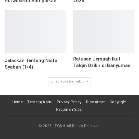
Purwokerto Sampaikan…
2025:…
Ratusan Jemaah Ikut
Jelaskan Tentang Nisfu
Talqin Dzikir di Banyumas
Syaban (1/4)
Lihat lebih banyak ...
Home
Tentang Kami
Privacy Policy
Disclaimer
Copyright
Pedoman Siber
© 2026 - TQNN. All Rights Reserved.