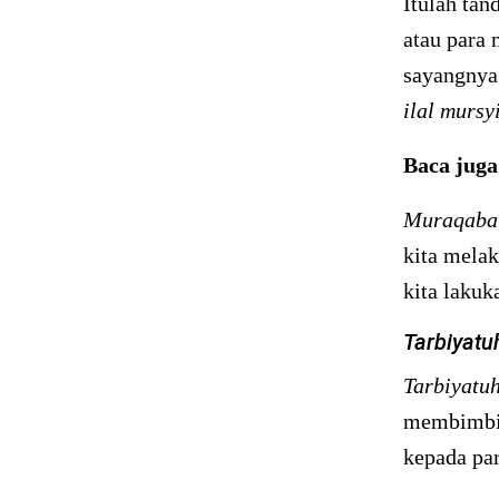
Itulah tan
atau para 
sayangnya
ilal mursy
Baca jug
Muraqabat
kita mela
kita lakuk
Tarbiyatu
Tarbiyatu
membimbin
kepada pa