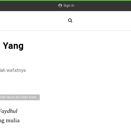
Sign In
d Yang
elah wafatnya
Abah Sepuh dan Abah Anom.
Faydhul
ng mulia