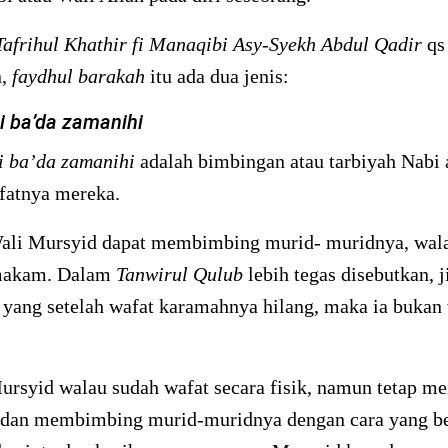
Tafrihul Khathir fi Manaqibi Asy-Syekh Abdul Qadir
qs 
n,
faydhul barakah
itu ada dua jenis:
hi ba’da zamanihi
i ba’da zamanihi
adalah bimbingan atau tarbiyah Nabi 
fatnya mereka.
ali Mursyid dapat membimbing murid- muridnya, wala
 makam. Dalam
Tanwirul Qulub
lebih tegas disebutkan, j
 yang setelah wafat karamahnya hilang, maka ia bukan
ursyid walau sudah wafat secara fisik, namun tetap m
dan membimbing murid-muridnya dengan cara yang b