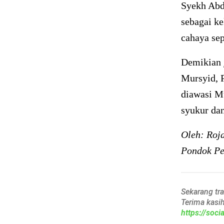
Syekh Abd
sebagai ke
cahaya sep
Demikian
Mursyid, 
diawasi M
syukur da
Oleh: Roj
Pondok Pe
Sekarang tr
Terima kasi
https://soc
______