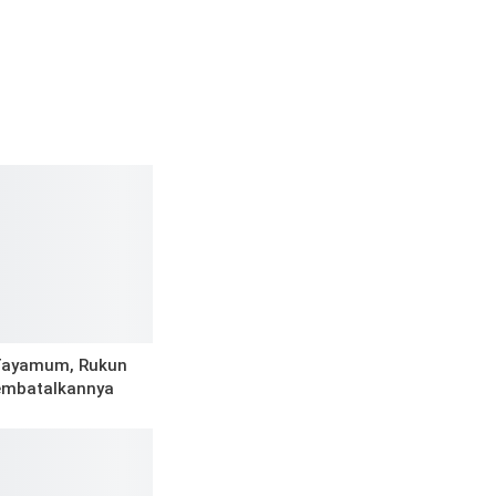
Tayamum, Rukun
embatalkannya