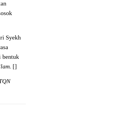
tan
sosok
ri Syekh
rasa
i bentuk
’lam.
[]
DTQN