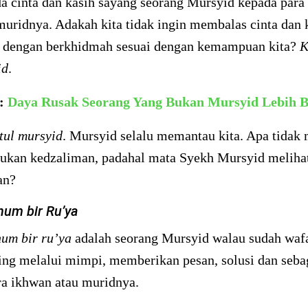
da cinta dan kasih sayang seorang Mursyid kepada para
muridnya. Adakah kita tidak ingin membalas cinta dan 
 dengan berkhidmah sesuai dengan kemampuan kita?
K
id
.
a:
Daya Rusak Seorang Yang Bukan Mursyid Lebih B
ul mursyid
. Mursyid selalu memantau kita. Apa tidak 
kukan kedzaliman, padahal mata Syekh Mursyid meliha
an?
hum bir Ru’ya
hum bir ru’ya
adalah seorang Mursyid walau sudah wafa
g melalui mimpi, memberikan pesan, solusi dan seba
ra ikhwan atau muridnya.