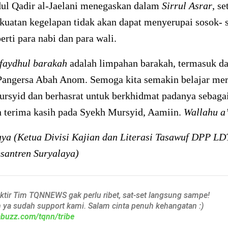
ul Qadir al-Jaelani menegaskan dalam
Sirrul Asrar
, se
kuatan kegelapan tidak akan dapat menyerupai sosok- 
erti para nabi dan para wali.
faydhul barakah
adalah limpahan barakah, termasuk da
Pangersa Abah Anom. Semoga kita semakin belajar me
ursyid dan berhasrat untuk berkhidmat padanya sebaga
n terima kasih pada Syekh Mursyid, Aamiin.
Wallahu a
aya (Ketua Divisi Kajian dan Literasi Tasawuf DPP L
santren Suryalaya)
aktir Tim TQNNEWS gak perlu ribet, sat-set langsung sampe!
h ya sudah support kami. Salam cinta penuh kehangatan :)
iabuzz.com/tqnn/tribe