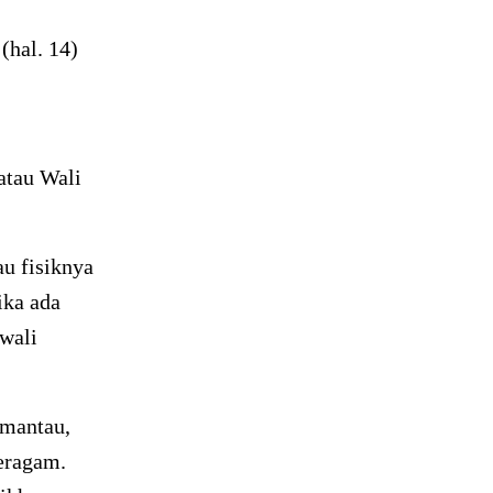
(hal. 14)
atau Wali
u fisiknya
ika ada
 wali
emantau,
eragam.