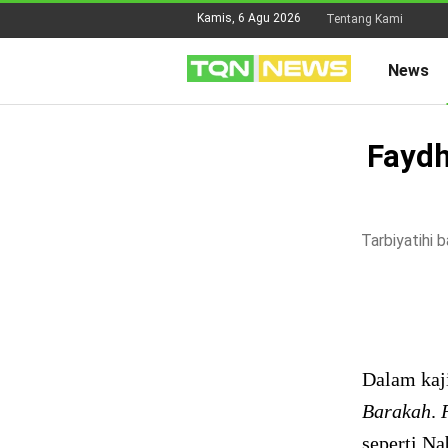
Kamis, 6 Agu 2026
Tentang Kami
News
Faydh
Tarbiyatihi 
Dalam kaj
Barakah
.
seperti Na