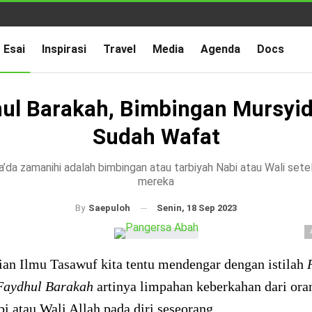
Esai
Inspirasi
Travel
Media
Agenda
Docs
ul Barakah, Bimbingan Mursyi
Sudah Wafat
ba’da zamanihi adalah bimbingan atau tarbiyah Nabi atau Wali set
mereka
Senin, 18 Sep 2023
By
Saepuloh
ian Ilmu Tasawuf kita tentu mendengar dengan istilah
Faydhul Barakah
artinya limpahan keberkahan dari ora
bi atau Wali Allah pada diri seseorang.