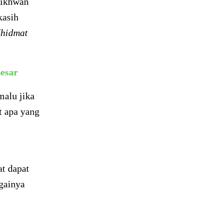
 ikhwan
kasih
hidmat
esar
malu jika
t apa yang
t dapat
gainya