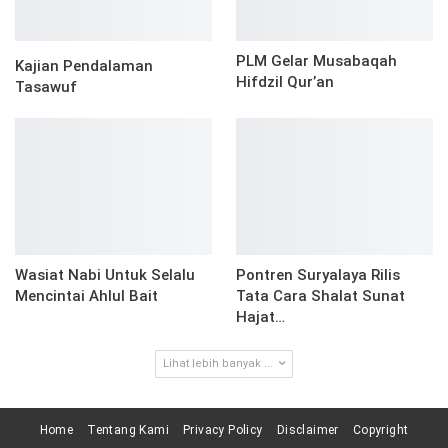
PLM Gelar Musabaqah
Kajian Pendalaman
Hifdzil Qur’an
Tasawuf
Wasiat Nabi Untuk Selalu
Pontren Suryalaya Rilis
Mencintai Ahlul Bait
Tata Cara Shalat Sunat
Hajat…
Lihat lebih banyak ...
Home
Tentang Kami
Privacy Policy
Disclaimer
Copyright