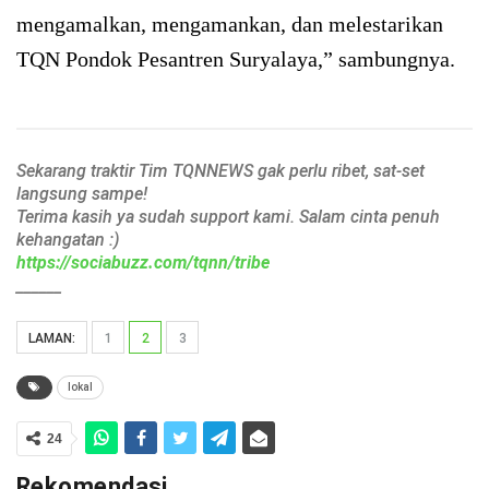
mengamalkan, mengamankan, dan melestarikan
TQN Pondok Pesantren Suryalaya,” sambungnya.
Sekarang traktir Tim TQNNEWS gak perlu ribet, sat-set
langsung sampe!
Terima kasih ya sudah support kami. Salam cinta penuh
kehangatan :)
https://sociabuzz.com/tqnn/tribe
______
LAMAN:
1
2
3
lokal
24
Rekomendasi