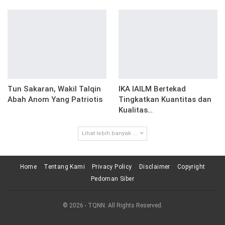
Tun Sakaran, Wakil Talqin
IKA IAILM Bertekad
Abah Anom Yang Patriotis
Tingkatkan Kuantitas dan
Kualitas…
Lihat lebih banyak ...
Home
Tentang Kami
Privacy Policy
Disclaimer
Copyright
Pedoman Siber
© 2026 - TQNN. All Rights Reserved.