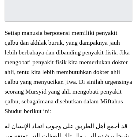
Setiap manusia berpotensi memiliki penyakit
qalbu dan akhlak buruk, yang dampaknya jauh
lebih berbahaya dan dibanding penyakit fisik. Jika
mengobati penyakit fisik kita memerlukan dokter
ahli, tentu kita lebih membutuhkan dokter ahli
qalbu yang menyucikan jiwa. Di sinilah urgensinya
seorang Mursyid yang ahli mengobati penyakit
qalbu, sebagaimana disebutkan dalam Miftahus
Shudur berikut ini:
قد أجمع أهل الطريق على وجوب اتخاذ الإنسان له
شيخا يرشده إلى زوال تلك الصفات التي تمنعه من