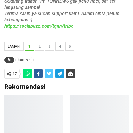
Sekarang traktir Tim TQNNEWS gak perlu ribet, sat-set
langsung sampe!
Terima kasih ya sudah support kami. Salam cinta penuh
kehangatan :)
https://sociabuzz.com/tqnn/tribe
______
LAMAN:
1
2
3
4
5
tausiyah
17
Rekomendasi