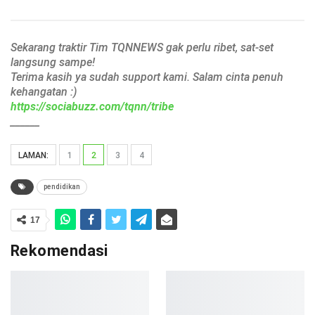
Sekarang traktir Tim TQNNEWS gak perlu ribet, sat-set
langsung sampe!
Terima kasih ya sudah support kami. Salam cinta penuh
kehangatan :)
https://sociabuzz.com/tqnn/tribe
______
LAMAN:
1
2
3
4
pendidikan
17
Rekomendasi