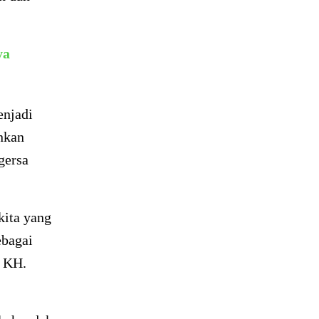
ya
enjadi
nkan
gersa
kita yang
ebagai
h KH.