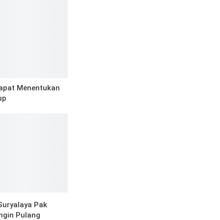
apat Menentukan
up
Suryalaya Pak
ngin Pulang