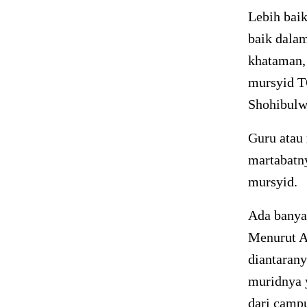
Lebih baik
baik dalam
khataman,
mursyid T
Shohibulwa
Guru atau 
martabatny
mursyid.
Ada banyak
Menurut Am
diantaran
muridnya y
dari camp