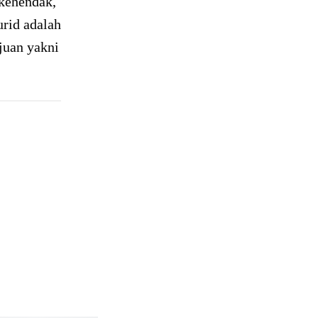
rkehendak,
urid adalah
juan yakni