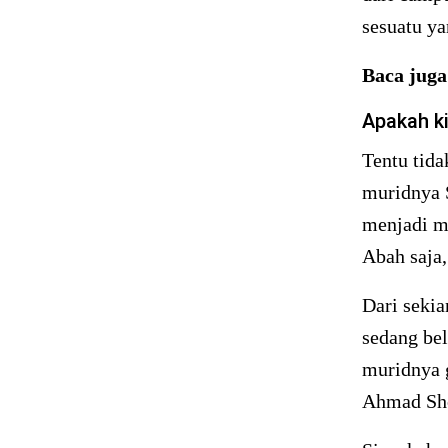
sesuatu ya
Baca jug
Apakah ki
Tentu tida
muridnya 
menjadi m
Abah saja,
Dari sekia
sedang bel
muridnya 
Ahmad Sho