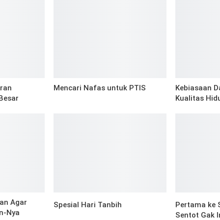
eran
Mencari Nafas untuk PTIS
Kebiasaan D
Besar
Kualitas Hid
lan Agar
Spesial Hari Tanbih
Pertama ke 
n-Nya
Sentot Gak I