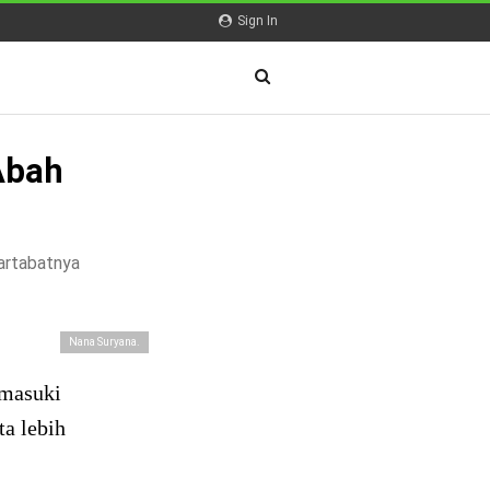
Sign In
Abah
martabatnya
Nana Suryana.
emasuki
ta lebih