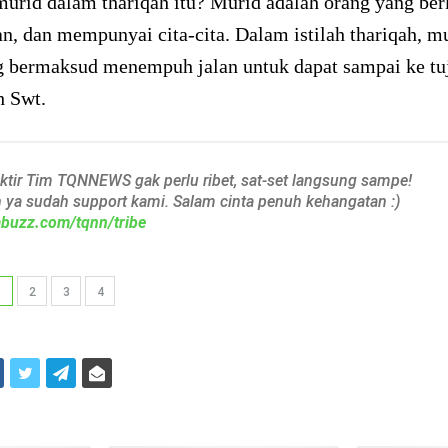
murid dalam thariqah itu? Murid adalah orang yang be
, dan mempunyai cita-cita. Dalam istilah thariqah, m
g bermaksud menempuh jalan untuk dapat sampai ke tu
h Swt.
aktir Tim TQNNEWS gak perlu ribet, sat-set langsung sampe!
h ya sudah support kami. Salam cinta penuh kehangatan :)
iabuzz.com/tqnn/tribe
1
2
3
4
i