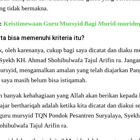
ng tidak bermakna.
a:
Keistimewaan Guru Mursyid Bagi Murid-muridn
ta bisa memenuhi kriteria itu?
k, oleh karenanya, cukup bagi saya dicatat dan diaku m
Syekh KH. Ahmad Shohibulwafa Tajul Arifin ra. Janga
ursyid, mengamalkan amalan yang telah diajarkan Pan
 saya masih belum bisa istiqamah.
n banyak kebahagiaan yang Allah akan berikan kepada 
ajar berthariqah adalah ketika kita dicatat dan diakui s
guru mursyid TQN Pondok Pesantren Suryalaya, Syek
hibulwafa Tajul Arifin ra.