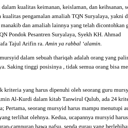
 dalam kualitas keimanan, keislaman, dan keihsanan, se
 kualitas pengamalan amaliah TQN Suryalaya, yakni dz
 manakib dan amaliah lainnya yang telah dicontohkan 
QN Pondok Pesantren Suryalaya, Syekh KH. Ahmad
fa Tajul Arifin ra.
Amin ya rabbal ‘alamin
.
mursyid dalam sebuah thariqah adalah orang yang pali
a. Saking tinggi posisinya , tidak semua orang bisa me
 kriteria yang harus dipenuhi oleh seorang guru mursy
in Al-Kurdi dalam kitab Tanwirul Qulub, ada 24 krite
ya; Pertama, seorang mursyid harus mampu menutupi a
ang terlihat olehnya. Kedua, ucapannya mursyid harus
uran-campuran hawa nafsu, senda gurau yang berlebiha