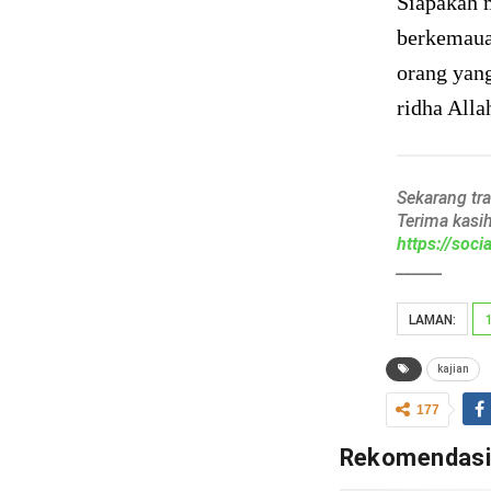
Siapakah 
berkemauan
orang yan
ridha Alla
Sekarang tr
Terima kasi
https://soc
______
LAMAN:
kajian
177
Rekomendas