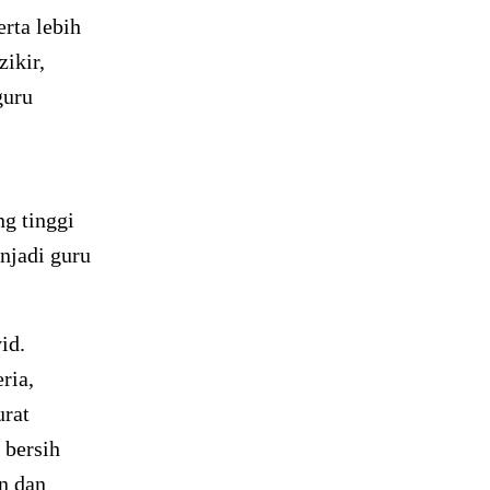
rta lebih
ikir,
guru
ng tinggi
njadi guru
id.
ria,
urat
 bersih
n dan