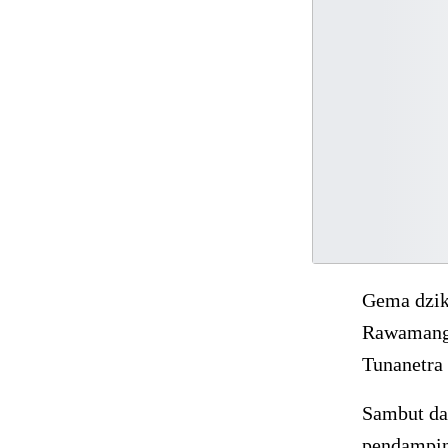
Gema dzik
Rawamangu
Tunanetra 
Sambut da
pendampin