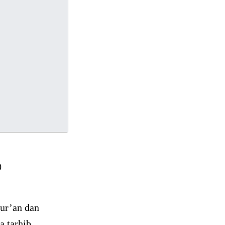
0
ur’an dan
 tarhib