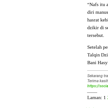
“Nafs itu 
diri manus
hasrat keb
dzikir di 
tersebut.
Setelah pe
Talqin Dzi
Bani Hasy
Sekarang tr
Terima kasi
https://soc
______
Laman:
1