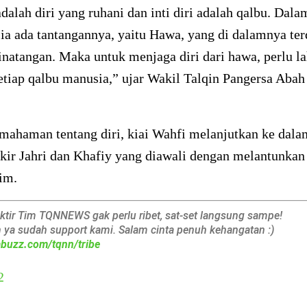
adalah diri yang ruhani dan inti diri adalah qalbu. Dala
ia ada tantangannya, yaitu Hawa, yang di dalamnya ter
inatangan. Maka untuk menjaga diri dari hawa, perlu la
setiap qalbu manusia,” ujar Wakil Talqin Pangersa Ab
mahaman tentang diri, kiai Wahfi melanjutkan ke dala
kir Jahri dan Khafiy yang diawali dengan melantunkan
im.
aktir Tim TQNNEWS gak perlu ribet, sat-set langsung sampe!
h ya sudah support kami. Salam cinta penuh kehangatan :)
iabuzz.com/tqnn/tribe
2