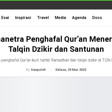
Esai
Inspirasi
Travel
Media
Agenda
Docs
anetra Penghafal Qur’an Mene
Talqin Dzikir dan Santunan
 penghafal Qur'an ikuti tarhib Ramadhan dan talqin dzikir di T
Selasa, 29 Mar 2022
By
Saepuloh