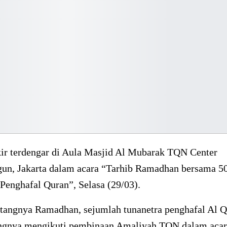
ir terdengar di Aula Masjid Al Mubarak TQN Center
n, Jakarta dalam acara “Tarhib Ramadhan bersama 5
Penghafal Quran”, Selasa (29/03).
tangnya Ramadhan, sejumlah tunanetra penghafal Al Q
gnya mengikuti pembinaan Amaliyah TQN dalam acara