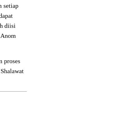
m setiap
dapat
h diisi
ah Anom
m proses
 Shalawat