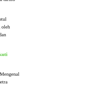
otul
 oleh
dan
kuti
“Mengenal
etra