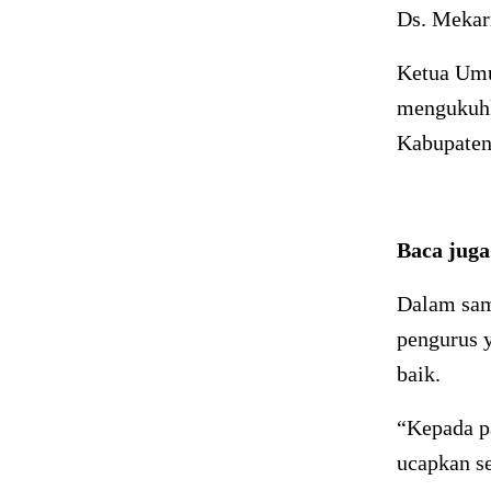
Ds. Mekar
Ketua Umu
mengukuhk
Kabupaten
Baca jug
Dalam sam
pengurus y
baik.
“Kepada p
ucapkan s