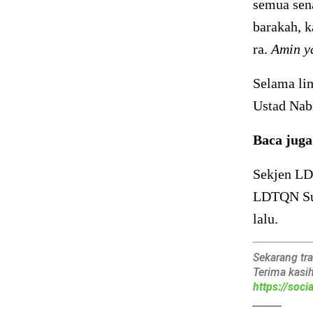
semua sen
barakah, 
ra.
Amin y
Selama li
Ustad Nab
Baca jug
Sekjen LD
LDTQN Sur
lalu.
Sekarang tr
Terima kasi
https://soc
______