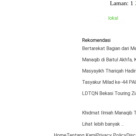
Laman:
1
lokal
Rekomendasi
Bertarekat Bagian dari M
Manaqib di Baitul Akhfa, 
Masyayikh Thariqah Hadir
Tasyakur Milad ke-44 PAUD
LDTQN Bekasi Touring Zia
Khidmat Ilmiah Manaqib 
Lihat lebih banyak ...
Home
Tentang Kami
Privacy Policy
Disc