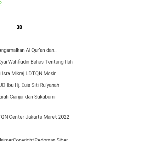
2
38
engamalkan Al Qur’an dan…
Kyai Wahfiudin Bahas Tentang Ilah
i Isra Mikraj LDTQN Mesir
 Ibu Hj. Euis Siti Ru’yanah
rah Cianjur dan Sukabumi
TQN Center Jakarta Maret 2022
laimer
Copyright
Pedoman Siber