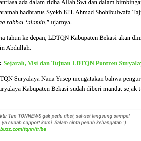
antiasa ada dalam ridha Allah Swt dan dalam bimbinga
karamah hadhratus Syekh KH. Ahmad Shohibulwafa Taju
aa rabbal ‘alamin
,” ujarnya.
ma tahun ke depan, LDTQN Kabupaten Bekasi akan dim
in Abdullah.
a:
Sejarah, Visi dan Tujuan LDTQN Pontren Suryala
TQN Suryalaya Nana Yusep mengatakan bahwa pengur
yalaya Kabupaten Bekasi sudah diberi mandat sejak 
aktir Tim TQNNEWS gak perlu ribet, sat-set langsung sampe!
h ya sudah support kami. Salam cinta penuh kehangatan :)
iabuzz.com/tqnn/tribe