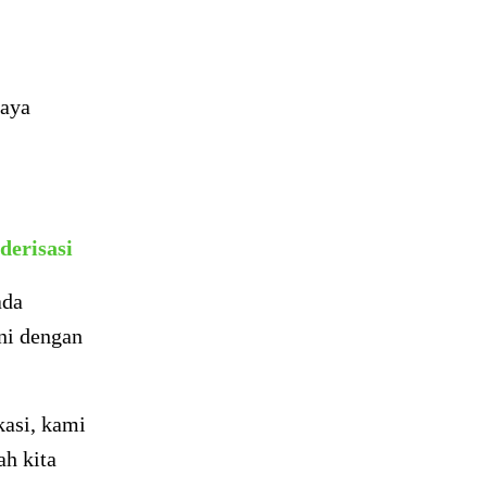
aya
erisasi
ada
ni dengan
asi, kami
ah kita