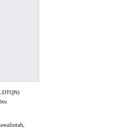
 (LDTQN)
btu
Rawalintah,