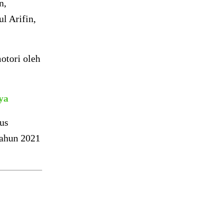
n,
l Arifin,
otori oleh
ya
us
tahun 2021