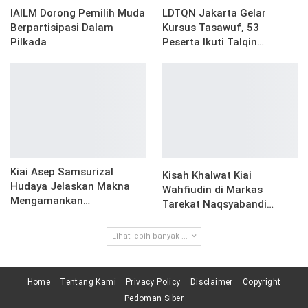
IAILM Dorong Pemilih Muda
LDTQN Jakarta Gelar
Berpartisipasi Dalam
Kursus Tasawuf, 53
Pilkada
Peserta Ikuti Talqin…
Kiai Asep Samsurizal
Kisah Khalwat Kiai
Hudaya Jelaskan Makna
Wahfiudin di Markas
Mengamankan…
Tarekat Naqsyabandi…
Lihat lebih banyak ...
Home
Tentang Kami
Privacy Policy
Disclaimer
Copyright
Pedoman Siber