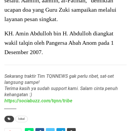
selalu. Aamiin, aamiin, al-Fatihah,” demikian
ucapan doa yang Guru Zuki sampaikan melalui
layanan pesan singkat.
KH. Amin Abdulloh bin H. Abdulloh diangkat
wakil talqin oleh Pangersa Abah Anom pada 1
Desember 2007.
Sekarang traktir Tim TQNNEWS gak perlu ribet, sat-set
langsung sampe!
Terima kasih ya sudah support kami. Salam cinta penuh
kehangatan :)
https://sociabuzz.com/tqnn/tribe
______
lokal