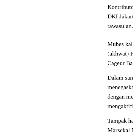
Kontribut
DKI Jakar
tawasulan.
Mubes kali
(akhwat) 
Cageur Bag
Dalam sam
menegaska
dengan me
mengaktif
Tampak ha
Marsekal 