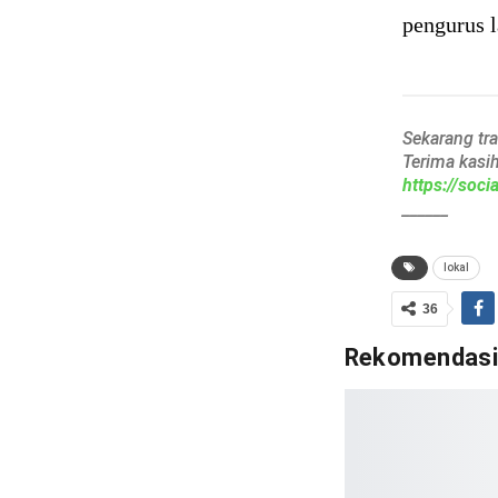
pengurus l
Sekarang tr
Terima kasi
https://soc
______
lokal
36
Rekomendas