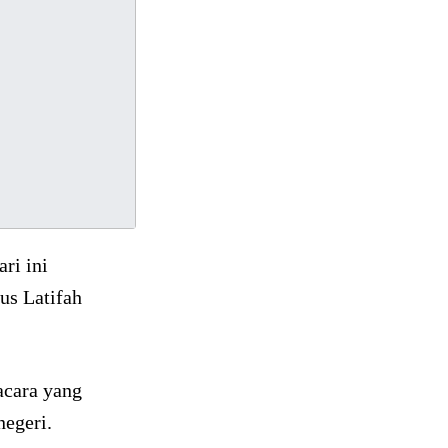
ri ini
us Latifah
cara yang
negeri.