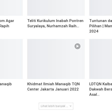
om Agar
Teliti Kurikulum Inabah Pontren
Tuntunan d
Rapih
Suryalaya, Nurhamzah Raih…
Pilihan | Ma
2024
anaqib
Khidmat Ilmiah Manaqib TQN
LDTQN Kalba
Center Jakarta Januari 2022
Dakwah Bers
Asal…
Lihat lebih banyak ...