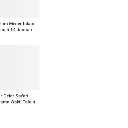
alam Menentukan
naqib 14 Januari
r Gelar Safari
ama Wakil Talqin