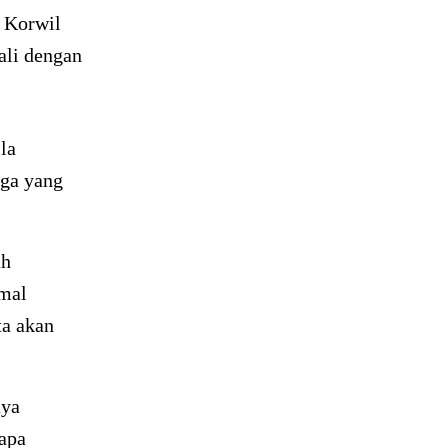
 Korwil
ali dengan
la
ga yang
ah
imal
a akan
aya
apa