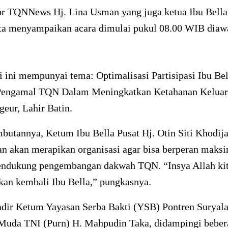
or TQNNews Hj. Lina Usman yang juga ketua Ibu Bella
ta menyampaikan acara dimulai pukul 08.00 WIB diaw
 ini mempunyai tema: Optimalisasi Partisipasi Ibu Bel
Pengamal TQN Dalam Meningkatkan Ketahanan Keluar
eur, Lahir Batin.
butannya, Ketum Ibu Bella Pusat Hj. Otin Siti Khodij
n akan merapikan organisasi agar bisa berperan maks
ndukung pengembangan dakwah TQN. “Insya Allah kit
kan kembali Ibu Bella,” pungkasnya.
dir Ketum Yayasan Serba Bakti (YSB) Pontren Suryal
Muda TNI (Purn) H. Mahpudin Taka, didampingi beber