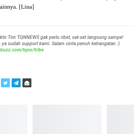
ainnya. [Lina]
aktir Tim TQNNEWS gak perlu ribet, sat-set langsung sampe!
h ya sudah support kami. Salam cinta penuh kehangatan :)
iabuzz.com/tqnn/tribe
i