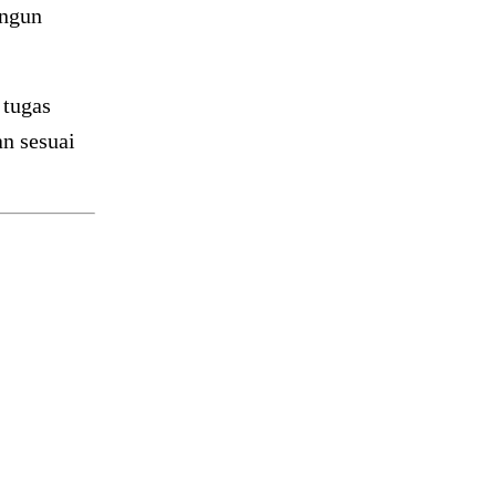
angun
 tugas
n sesuai