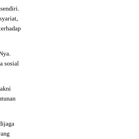
endiri.
yariat,
 terhadap
Nya.
a sosial
yakni
ntunan
dijaga
yang