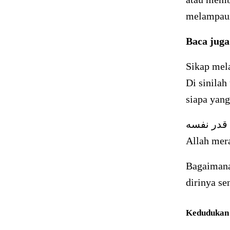
melampaui
Baca jug
Sikap mela
Di sinilah
siapa yan
 قدر نفسه
Allah mer
Bagaimana 
dirinya se
Kedudukan