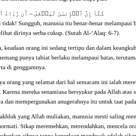
كَلَّآ إِنَّ ٱلۡإِنسَٰنَ لَيَطۡغَىٰٓ – أَن رَّءَاهُ
i tidak! Sungguh, manusia itu benar-benar melampaui b
lihat dirinya serba cukup. (Surah Al-‘Alaq: 6-7).
, keadaan orang ini sedang tertipu dan dalam keangku
emang punya tabiat berlaku melampaui batas, terutam
rta di genggamnya.
ya orang yang selamat dari hal semacam ini ialah mer
. Karena mereka senantiasa bersyukur pada Allah atas 
a dan mempergunakan anugerahnya itu untuk taat pad
akhluk yang Allah muliakan, manusia mesti saling me
ormati. Sikap meremehkan, merendahkan, mencela ora
eberkan aibnya tanpa keperluan mendesak adalah sika