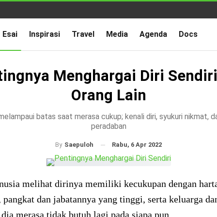
Esai
Inspirasi
Travel
Media
Agenda
Docs
ingnya Menghargai Diri Sendir
Orang Lain
elampaui batas saat merasa cukup; kenali diri, syukuri nikmat, 
peradaban
Rabu, 6 Apr 2022
By
Saepuloh
nusia melihat dirinya memiliki kecukupan dengan hart
 pangkat dan jabatannya yang tinggi, serta keluarga da
 dia merasa tidak butuh lagi pada siapa pun.