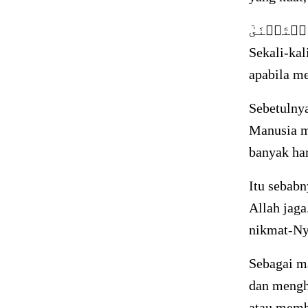
 ٱسۡتَغۡنَىٰٓ
Sekali-kal
apabila me
Sebetulnya
Manusia m
banyak ha
Itu sebabn
Allah jaga
nikmat-Ny
Sebagai m
dan mengh
atau memb