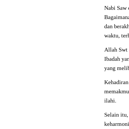
Nabi Saw 
Bagaimana 
dan berakh
waktu, te
Allah Swt
Ibadah yan
yang meli
Kehadiran
memakmurk
ilahi.
Selain itu
keharmoni