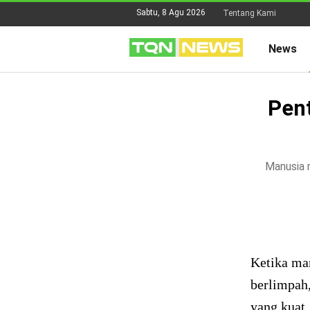
Sabtu, 8 Agu 2026
Tentang Kami
News
Pent
Manusia m
Ketika ma
berlimpah,
yang kuat,