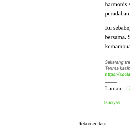
harmonis s
peradaban
Itu sebabn
bersama. S
kemampuan
Sekarang tr
Terima kasi
https://soc
______
Laman:
1
tausiyah
Rekomendasi