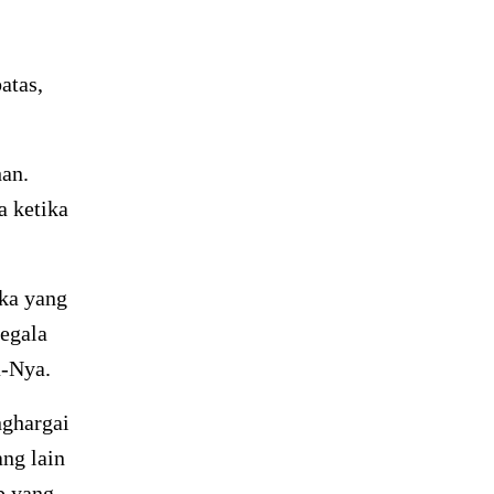
atas,
han.
a ketika
eka yang
segala
a-Nya.
nghargai
ng lain
p yang