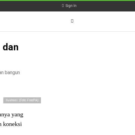
Sign In
i dan
dan bangun
Ilustrasi. (Foto: FreePik)
anya yang
n koneksi