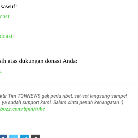
asawuf:
cast
dcast
sih atas dukungan donasi Anda:
i
aktir Tim TQNNEWS gak perlu ribet, sat-set langsung sampe!
h ya sudah support kami. Salam cinta penuh kehangatan :)
iabuzz.com/tqnn/tribe