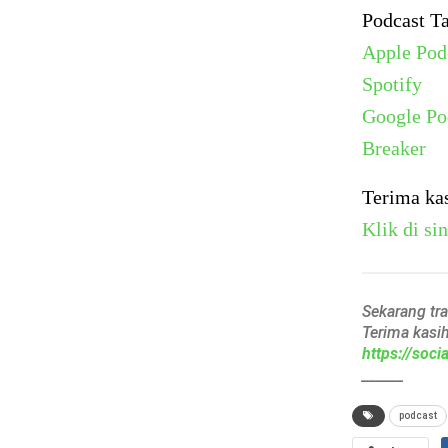
Podcast T
Apple Pod
Spotify
Google Po
Breaker
Terima ka
Klik di sin
Sekarang tr
Terima kasi
https://soc
______
podcast