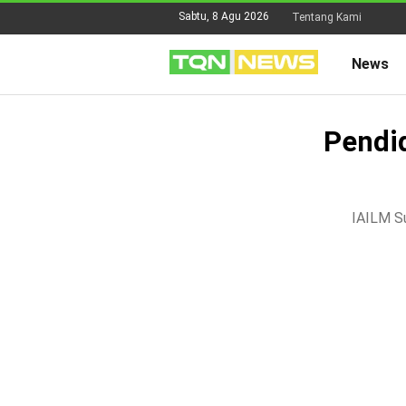
Sabtu, 8 Agu 2026
Tentang Kami
News
Pendid
IAILM Su