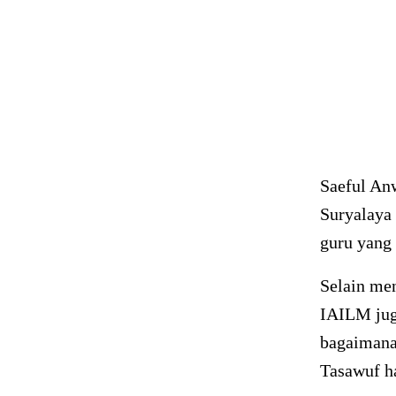
Saeful An
Suryalaya
guru yang 
Selain me
IAILM jug
bagaimana
Tasawuf h