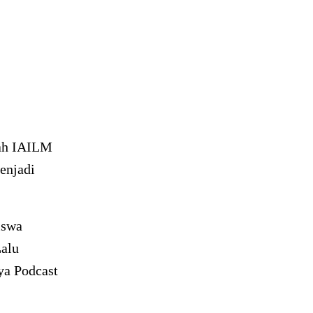
yah IAILM
enjadi
iswa
Lalu
ya Podcast