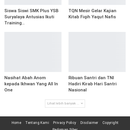
Siswa Siswi SMK Plus YSB
TQN Mesir Gelar Kajian
Suryalaya Antusias Ikuti
Kitab Fiqih Yaqut Nafis
Training…
Nasihat Abah Anom
Ribuan Santri dan TNI
kepada Ikhwan Yang All In
Hadiri Kirab Hari Santri
One
Nasional
Lihat lebih banyak ...
Home
Tentang Kami
Privacy Policy
Disclaimer
Copyright
Pedoman Siber