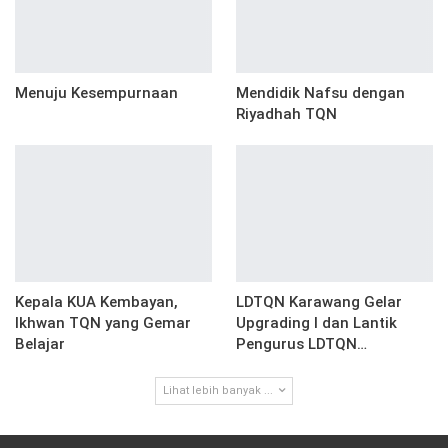
Menuju Kesempurnaan
Mendidik Nafsu dengan
Riyadhah TQN
Kepala KUA Kembayan,
LDTQN Karawang Gelar
Ikhwan TQN yang Gemar
Upgrading I dan Lantik
Belajar
Pengurus LDTQN…
Lihat lebih banyak ...