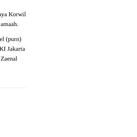
aya Korwil
jamaah.
l (purn)
I Jakarta
 Zaenal