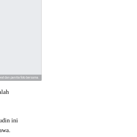
wat dan panitia foto bersama.
alah
din ini
Hawa.