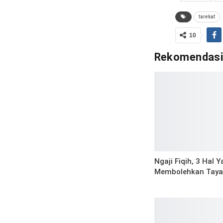
tarekat
10
Rekomendas
Ngaji Fiqih, 3 Hal 
Membolehkan Tay