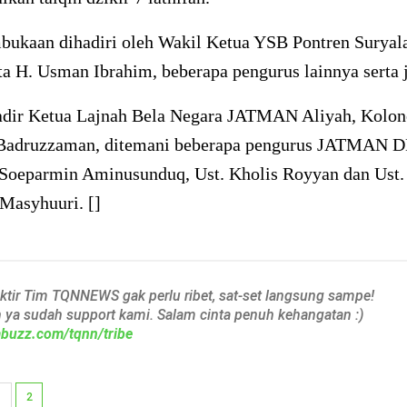
bukaan dihadiri oleh Wakil Ketua YSB Pontren Suryal
ta H. Usman Ibrahim, beberapa pengurus lainnya serta 
dir Ketua Lajnah Bela Negara JATMAN Aliyah, Kolone
Badruzzaman, ditemani beberapa pengurus JATMAN DK
. Soeparmin Aminusunduq, Ust. Kholis Royyan dan Ust.
Masyhuuri. []
aktir Tim TQNNEWS gak perlu ribet, sat-set langsung sampe!
h ya sudah support kami. Salam cinta penuh kehangatan :)
iabuzz.com/tqnn/tribe
1
2