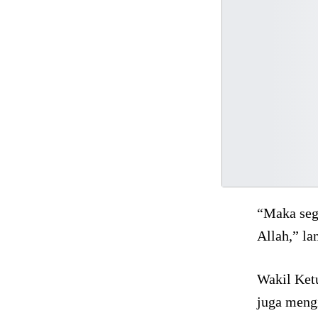
“Maka sega
Allah,” la
Wakil Ket
juga mengi