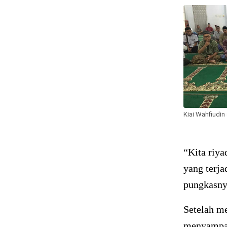
Kiai Wahfiudin
“Kita riya
yang terja
pungkasny
Setelah m
menyampaik