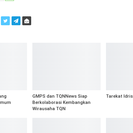
i
Yang
GMPS dan TQNNews Siap
Tarekat Idris
amum
Berkolaborasi Kembangkan
Wirausaha TQN