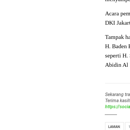
Acara pem
DKI Jakar
Tampak ha
H. Baden 
seperti H
Abidin Al 
Sekarang tr
Terima kasi
https://soc
______
LAMAN: