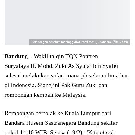
Rombongan sebelum meninggalkan hotel menuju bandara. (foto: Zakri)
Bandung
– Wakil talqin TQN Pontren
Suryalaya H. Mohd. Zuki As Syuja’ bin Syafei
selesai melakukan safari manaqib selama lima hari
di Indonesia. Siang ini Pak Guru Zuki dan
rombongan kembali ke Malaysia.
Rombongan bertolak ke Kuala Lumpur dari
Bandara Husein Sastranegara Bandung sekitar
pukul 14:10 WIB, Selasa (19/2). “Kita
check