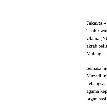
Jakarta
– 
Thahir waf
Ulama (NU
akrab beli
Malang, J
Semasa hi
Muzadi in
kebangsaa
agama kep
organisas