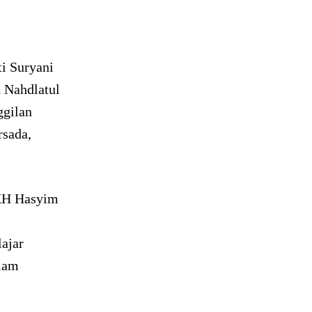
ti Suryani
h Nahdlatul
ggilan
rsada,
KH Hasyim
ajar
alam