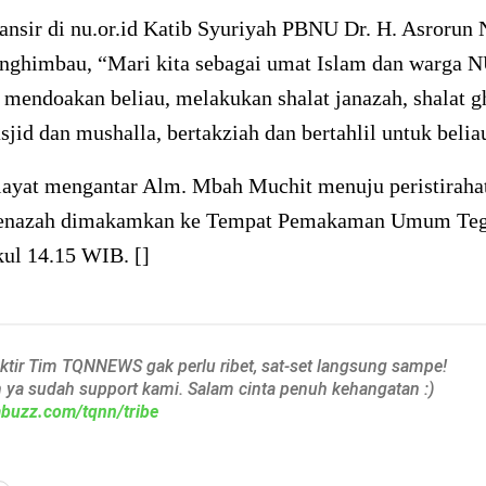
lansir di nu.or.id Katib Syuriyah PBNU Dr. H. Asrorun
nghimbau, “Mari kita sebagai umat Islam dan warga 
mendoakan beliau, melakukan shalat janazah, shalat g
jid dan mushalla, bertakziah dan bertahlil untuk belia
layat mengantar Alm. Mbah Muchit menuju peristiraha
 Jenazah dimakamkan ke Tempat Pemakaman Umum Teg
kul 14.15 WIB. []
aktir Tim TQNNEWS gak perlu ribet, sat-set langsung sampe!
h ya sudah support kami. Salam cinta penuh kehangatan :)
iabuzz.com/tqnn/tribe