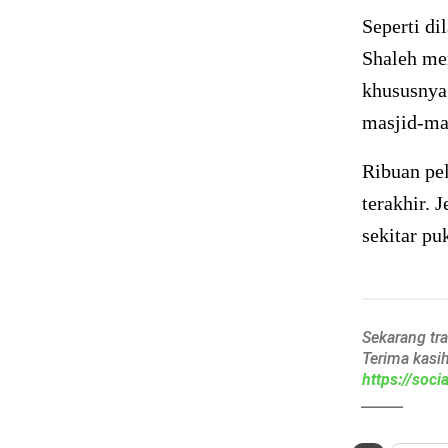
Seperti di
Shaleh me
khususnya 
masjid-mas
Ribuan pe
terakhir.
sekitar pu
Sekarang tr
Terima kasi
https://soc
______