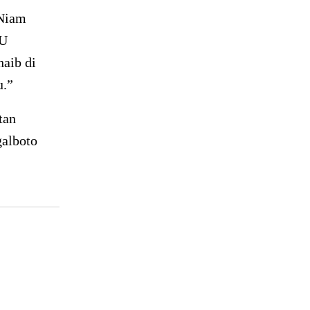
 Niam
NU
haib di
u.”
tan
alboto